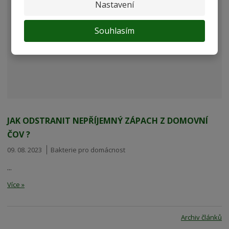
Nastavení
Souhlasím
JAK ODSTRANIT NEPŘÍJEMNÝ ZÁPACH Z DOMOVNÍ
ČOV ?
09. 08. 2023
Bakterie pro domácnost
...
Více »
Archiv článků