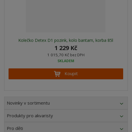
b
a
v
e
n
í
Kolečko Detex D1 pozink, kolo bantam, korba 85l
1 229 Kč
1 015,70 Kč
bez DPH
SKLADEM
Koupit
Novinky v sortimentu
Produkty pro akvaristy
Pro děti