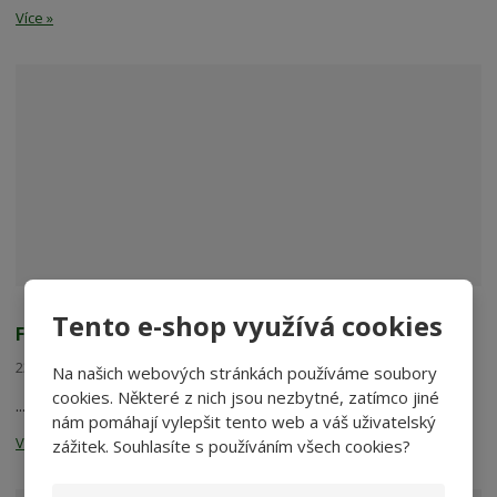
Více »
Tento e-shop využívá cookies
FILTRACE
23. 07. 2026
AKVARISTIKA
Na našich webových stránkách používáme soubory
cookies. Některé z nich jsou nezbytné, zatímco jiné
...
nám pomáhají vylepšit tento web a váš uživatelský
Více »
zážitek. Souhlasíte s používáním všech cookies?