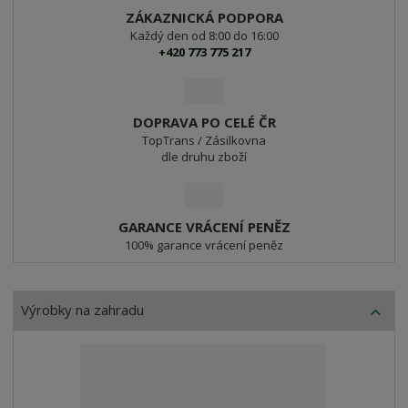
o
o
ZÁKAZNICKÁ PODPORA
z
Každý den od 8:00 do 16:00
n
+420 773 775 217
z
a
č
í
k
DOPRAVA PO CELÉ ČR
o
TopTrans / Zásilkovna
dle druhu zboží
v
é
h
o
GARANCE VRÁCENÍ PENĚZ
100% garance vrácení peněz
z
b
o
Výrobky na zahradu
ž
í
a
v
y