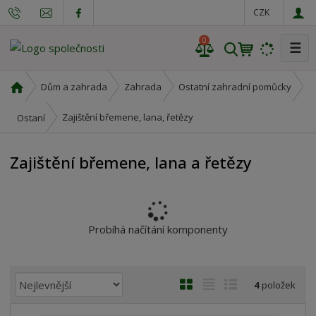
CZK
0
☰
V
y
h
Ú
Dům a zahrada
Zahrada
Ostatní zahradní pomůcky
l
v
o
e
Zajištění břemene, lana, řetězy
Ostaní
d
d
n
a
Zajištění břemene, lana a řetězy
í
t
s
t
r
a
Probíhá načítání komponenty
n
a
Ř
O
T
Ř
4
položek
a
b
a
á
z