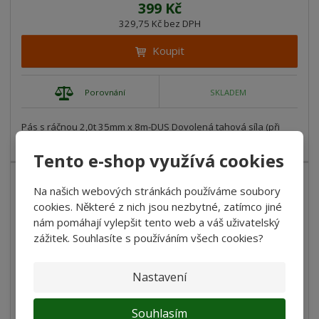
399 Kč
329,75 Kč bez DPH
Koupit
Porovnání
SKLADEM
Pás s ráčnou 2,0t 35mm x 8m-DUS Dovolená tahová síla (při
opásání): 2000 daN ...
Tento e-shop využívá cookies
Na našich webových stránkách používáme soubory
cookies. Některé z nich jsou nezbytné, zatímco jiné
nám pomáhají vylepšit tento web a váš uživatelský
zážitek. Souhlasíte s používáním všech cookies?
Nastavení
Souhlasím