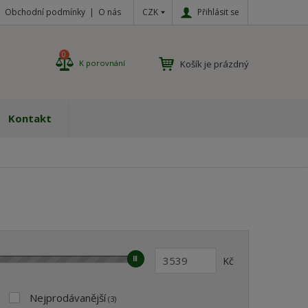
CZK
Přihlásit se
Obchodní podmínky
O nás
0
Košík je prázdný
K porovnání
Kontakt
Kč
Nejprodávanější
(3)