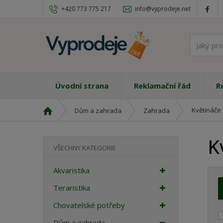
+420 773 775 217
info@vyprodeje.net
Úvodní strana
Reklamační řád
R
Ú
Květináče 
Dům a zahrada
Zahrada
v
o
K
d
VŠECHNY KATEGORIE
n
í
Akvaristika
s
t
Teraristika
r
Chovatelské potřeby
a
n
Dům a zahrada