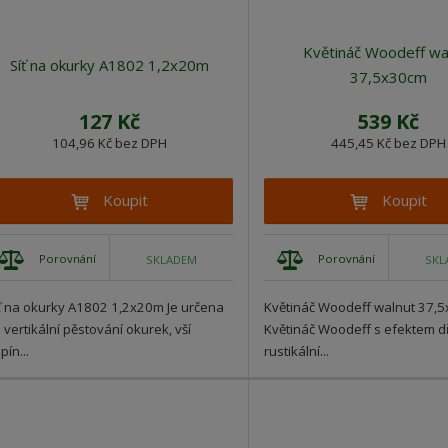
Květináč Woodeff wa
Síť na okurky A1802 1,2x20m
37,5x30cm
127 Kč
539 Kč
104,96 Kč bez DPH
445,45 Kč bez DPH
Koupit
Koupit
Porovnání
Porovnání
SKLADEM
SKL
ť na okurky A1802 1,2x20m Je určena
Květináč Woodeff walnut 37,
 vertikální pěstování okurek, vší
Květináč Woodeff s efektem d
pín...
rustikální...