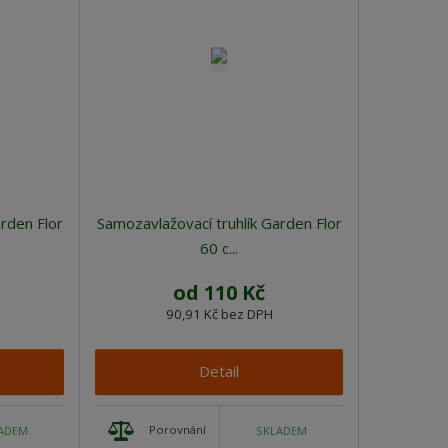
rden Flor
Samozavlažovací truhlík Garden Flor
60 c...
od
110 Kč
90,91 Kč bez DPH
Detail
Porovnání
ADEM
SKLADEM