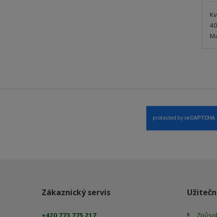
Kv
40
Ma
Zákaznický servis
Užitečn
+420 773 775 217
Způsob