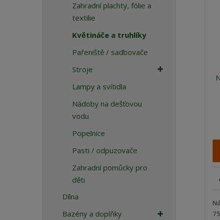
p
Zahradní plachty, fólie a
r
textilie
o
Květináče a truhlíky
d
u
Pařeniště / sadbovače
k
Stroje
t
N
ů
Lampy a svítidla
Nádoby na dešťovou
vodu
Popelnice
Pasti / odpuzovače
Zahradní pomůcky pro
děti
Dílna
Ná
Bazény a doplňky
75