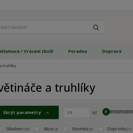
J
Vyhledat
a
k
ý
p
eklamace / Vrácení zboží
Poradna
Doprava
r
o
a truhlíky
d
u
k
větináče a truhlíky
t
h
l
e
Skrýt parametry
Kč
M
>
d
i
M
á
n
a
t
Skladem
Akce
Novinka
Doprodej
(29)
(2)
(5)
(1)
.
x