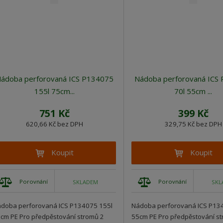
ádoba perforovaná ICS P134075
Nádoba perforovaná ICS
155l 75cm...
70l 55cm ...
751 Kč
399 Kč
620,66 Kč bez DPH
329,75 Kč bez DPH
Koupit
Koupit
Porovnání
Porovnání
SKLADEM
SKL
doba perforovaná ICS P134075 155l
Nádoba perforovaná ICS P13
cm PE Pro předpěstování stromů 2
55cm PE Pro předpěstování s