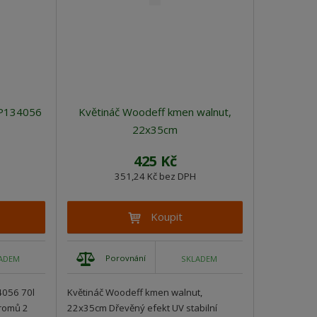
v
v
v
ý
ý
ý
v
v
p
ý
ý
i
p
p
s
i
i
 P134056
Květináč Woodeff kmen walnut,
s
s
22x35cm
425 Kč
351,24 Kč bez DPH
Koupit
Porovnání
ADEM
SKLADEM
4056 70l
Květináč Woodeff kmen walnut,
tromů 2
22x35cm Dřevěný efekt UV stabilní