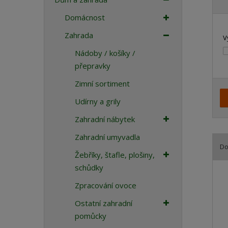
a
Domácnost
Zahrada
V
Nádoby / košíky /
přepravky
Zimní sortiment
Udírny a grily
Zahradní nábytek
Zahradní umyvadla
Do
Žebříky, štafle, plošiny,
Ř
schůdky
a
Zpracování ovoce
z
e
Ostatní zahradní
n
pomůcky
í