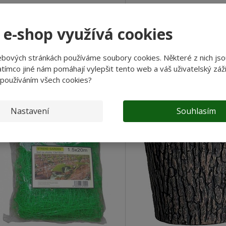
Koupit
Koupit
 e-shop využívá cookies
Porovnání
Porovnání
SKLADEM
SKL
ebových stránkách používáme soubory cookies. Některé z nich jso
tímco jiné nám pomáhají vylepšit tento web a váš uživatelský záži
ětináč na pěstování rajčat TOMATO
Květináč Woodeff truhlík natur
 používáním všech cookies?
OWER antracit 29,5cm Barva: antracit
15x47x17cm Květináč Woodeff 
..
efektem...
Nastavení
Souhlasím