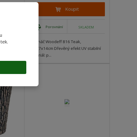
Koupit
Porovnání
ADEM
SKLADEM
u
tek.
al,
Květináč Woodeff 816 Teak,
truhlík s
46x17x14cm Dřevěný efekt UV stabilní
Materiál: p...