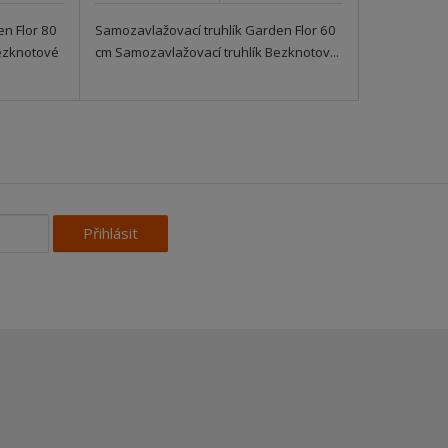
n Flor 80
Samozavlažovací truhlík Garden Flor 60
ezknotové
cm Samozavlažovací truhlík Bezknotov...
Přihlásit