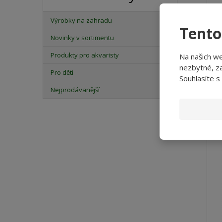
Výrobky na zahradu
Tento
Novinky v sortimentu
Produkty pro akvaristy
Na našich w
nezbytné, za
Kv
Pro děti
Souhlasíte s
GR
Pr.
Nejprodávanější