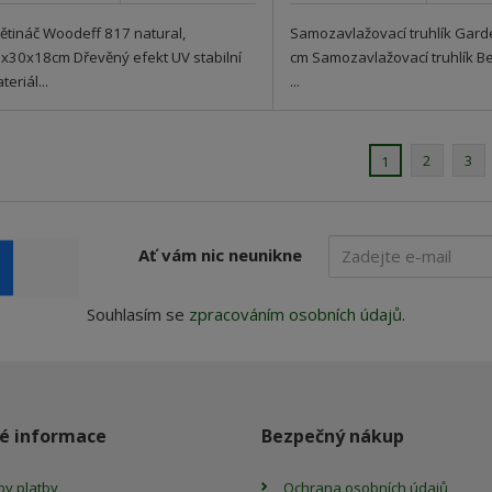
ětináč Woodeff 817 natural,
Samozavlažovací truhlík Garde
x30x18cm Dřevěný efekt UV stabilní
cm Samozavlažovací truhlík B
teriál...
...
2
3
1
Ať vám nic neunikne
Souhlasím se
zpracováním osobních údajů
.
é informace
Bezpečný nákup
y platby
Ochrana osobních údajů