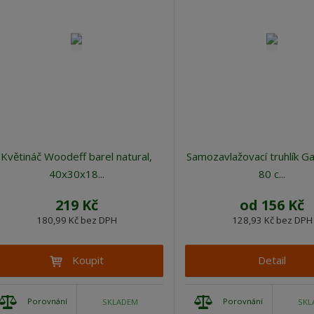
Květináč Woodeff barel natural,
Samozavlažovací truhlík Ga
40x30x18...
80 c...
219 Kč
od
156 Kč
180,99 Kč bez DPH
128,93 Kč bez DPH
Koupit
Detail
Porovnání
Porovnání
SKLADEM
SKL