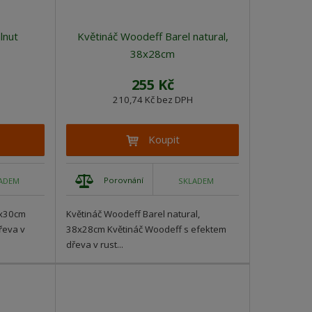
lnut
Květináč Woodeff Barel natural,
38x28cm
255 Kč
210,74 Kč bez DPH
Koupit
Porovnání
ADEM
SKLADEM
5x30cm
Květináč Woodeff Barel natural,
řeva v
38x28cm Květináč Woodeff s efektem
dřeva v rust...