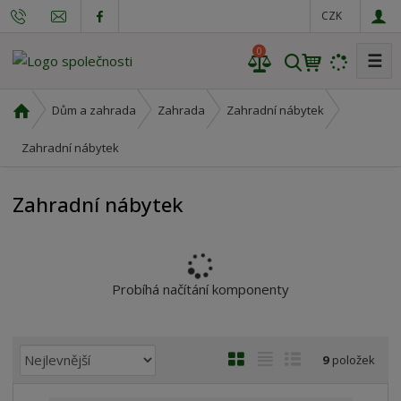
CZK
0
☰
V
y
h
Ú
Dům a zahrada
Zahrada
Zahradní nábytek
l
v
o
Zahradní nábytek
e
d
d
n
a
Zahradní nábytek
í
t
s
t
r
a
Probíhá načítání komponenty
n
a
Ř
O
T
Ř
9
položek
a
b
a
á
z