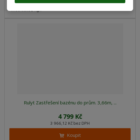
Stůl dřevěný masiv TOHOS tloušťka dřeva 4x8 cm materiál smrk
hmotnost 32 kg...
Rulyt Zastřešení bazénu do prům. 3,66m, ...
4 799 Kč
3 966,12 Kč bez DPH
Koupit