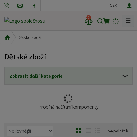
CZK
0
☰
V
y
h
Ú
Dětské zboží
l
v
o
e
Dětské zboží
d
d
n
a
í
t
Zobrazit další kategorie
s
t
r
a
n
Probíhá načítání komponenty
a
Ř
O
T
Ř
54
položek
a