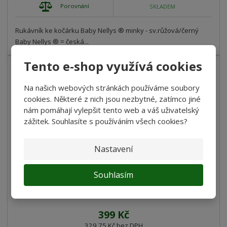
Porovnání
SKLADEM
Rukávník ke kočárku Baby Nellys ® minky - sv.růžová/černý
Baby Nellys ® = česká...
Tento e-shop využívá cookies
Na našich webových stránkách používáme soubory
cookies. Některé z nich jsou nezbytné, zatímco jiné
nám pomáhají vylepšit tento web a váš uživatelský
zážitek. Souhlasíte s používáním všech cookies?
Nastavení
Souhlasím
Baby Nellys Rukávník ke kočárku Baby Nel...
399 Kč
329,75 Kč bez DPH