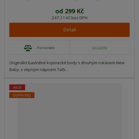
od
299 Kč
247,11 Kč bez DPH
Detail
Porovnání
SKLADEM
Originální bavlněné kojenecké body s dlouhým rukávem New
Baby, s vtipným nápisem Taťk...
AKCE
DOPRODEJ