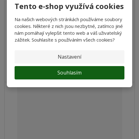
Hrablo obouručné na sníh ECO 44x77cm, ko...
Tento e-shop využívá cookies
519 Kč
Na našich webových stránkách používáme soubory
428,93 Kč bez DPH
cookies. Některé z nich jsou nezbytné, zatímco jiné
nám pomáhají vylepšit tento web a váš uživatelský
Koupit
zážitek. Souhlasíte s používáním všech cookies?
Porovnání
SKLADEM
Nastavení
Hrablo obouručné na sníh ECO 44x77cm, kovová rukojeť -
Souhlasím
ROZLOŽENÉ Hrablo na sníh...