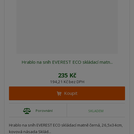
z
l
o
í
k
k
v
p
o
o
ý
r
o
v
v
v
d
ý
ý
ý
u
v
v
p
k
ý
ý
i
t
p
p
s
ů
Hrablo na sníh EVEREST ECO skládací matn...
i
i
s
s
235 Kč
194,21 Kč bez DPH
Koupit
Porovnání
SKLADEM
Hrablo na sníh EVEREST ECO skládací matně černá, 26,5x34cm,
kovová násada Sklád...