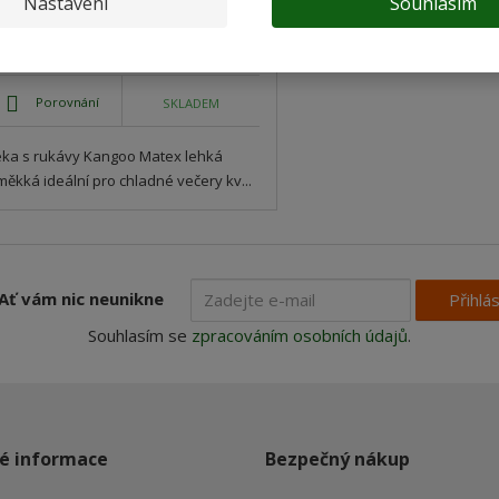
Nastavení
Souhlasím
Detail
Porovnání
SKLADEM
ka s rukávy Kangoo Matex lehká
měkká ideální pro chladné večery kv...
Ať vám nic neunikne
Přihlás
Souhlasím se
zpracováním osobních údajů
.
é informace
Bezpečný nákup