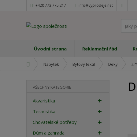
+420 773 775 217
info@vyprodeje.net
Úvodní strana
Reklamační řád
R
Ú
Z 
Nábytek
Bytový textil
Deky
v
o
D
d
VŠECHNY KATEGORIE
n
í
Akvaristika
s
t
Teraristika
r
Chovatelské potřeby
a
n
Dům a zahrada