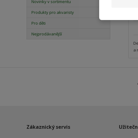
Novinky v sortimentu
Produkty pro akvaristy
Pro děti
Nejprodávanější
De
a 
Zákaznický servis
Užitečn