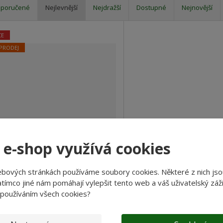
poručené
Nejlevnější
Nejdražší
Dostupné
Nejnovější
?
CE
PRODEJ
 e-shop využívá cookies
ebových stránkách používáme soubory cookies. Některé z nich jso
Deka s rukávy Kangoo Matex
tímco jiné nám pomáhají vylepšit tento web a váš uživatelský záži
 používáním všech cookies?
od
689 Kč
569,42 Kč bez DPH