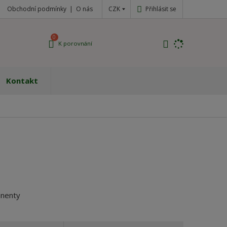
CZK
Přihlásit se
Obchodní podmínky
O nás
0
K porovnání
Kontakt
onenty