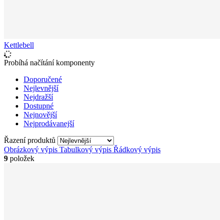
Kettlebell
Probíhá načítání komponenty
Doporučené
Nejlevnější
Nejdražší
Dostupné
Nejnovější
Nejprodávanejší
Řazení produktů
Obrázkový výpis
Tabulkový výpis
Řádkový výpis
9
položek