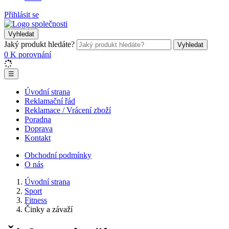
Přihlásit se
Vyhledat
Jaký produkt hledáte?
Vyhledat
0
K porovnání
☰
Úvodní strana
Reklamační řád
Reklamace / Vrácení zboží
Poradna
Doprava
Kontakt
Obchodní podmínky
O nás
Úvodní strana
Sport
Fitness
Činky a závaží