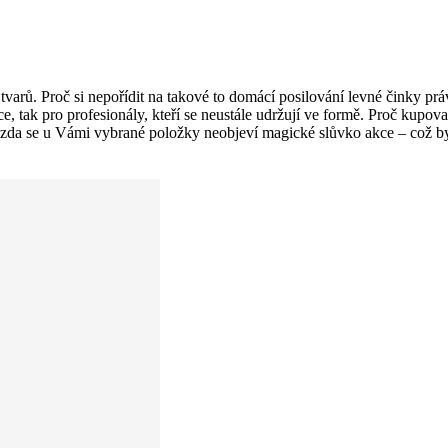
varů. Proč si nepořídit na takové to domácí posilování levné činky pr
ovce, tak pro profesionály, kteří se neustále udržují ve formě. Proč ku
 zda se u Vámi vybrané položky neobjeví magické slůvko akce – což b