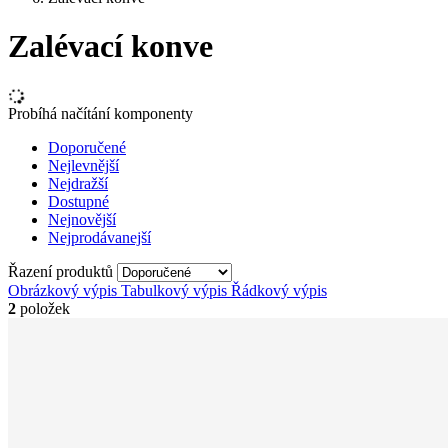
Zalévací konve
Probíhá načítání komponenty
Doporučené
Nejlevnější
Nejdražší
Dostupné
Nejnovější
Nejprodávanejší
Řazení produktů
Obrázkový výpis
Tabulkový výpis
Řádkový výpis
2
položek