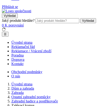
Přihlásit se
Vyhledat
Jaký produkt hledáte?
Vyhledat
0
K porovnání
☰
Úvodní strana
Reklamační řád
Reklamace / Vrácení zboží
Poradna
Doprava
Kontakt
Obchodní podmínky
O nás
Úvodní strana
Dům a zahrada
Zahrada
Ostatní zahradní pomůcky
Zahradní hadice a postřikovače
Zalévací konve