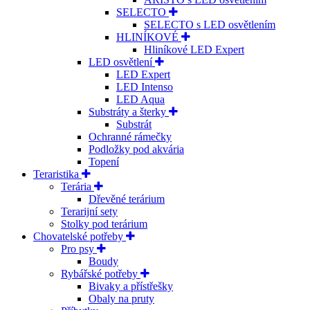
SELECTO
SELECTO s LED osvětlením
HLINÍKOVÉ
Hliníkové LED Expert
LED osvětlení
LED Expert
LED Intenso
LED Aqua
Substráty a šterky
Substrát
Ochranné rámečky
Podložky pod akvária
Topení
Teraristika
Terária
Dřevěné terárium
Terarijní sety
Stolky pod terárium
Chovatelské potřeby
Pro psy
Boudy
Rybářské potřeby
Bivaky a přístřešky
Obaly na pruty