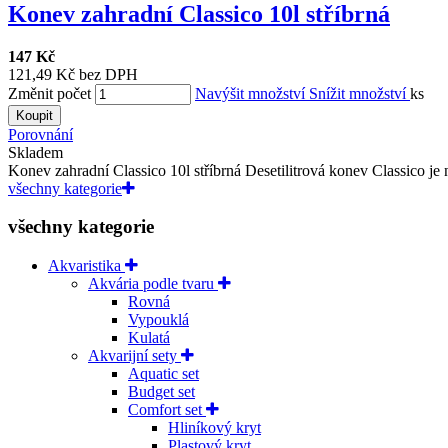
Konev zahradní Classico 10l stříbrná
147 Kč
121,49 Kč bez DPH
Změnit počet
Navýšit množství
Snížit množství
ks
Koupit
Porovnání
Skladem
Konev zahradní Classico 10l stříbrná Desetilitrová konev Classico je n
všechny kategorie
všechny kategorie
Akvaristika
Akvária podle tvaru
Rovná
Vypouklá
Kulatá
Akvarijní sety
Aquatic set
Budget set
Comfort set
Hliníkový kryt
Plastový kryt