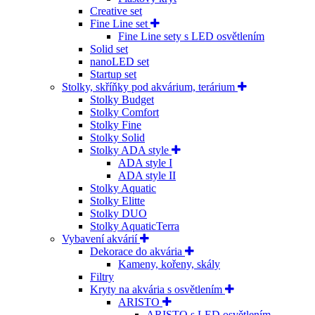
Creative set
Fine Line set
Fine Line sety s LED osvětlením
Solid set
nanoLED set
Startup set
Stolky, skříňky pod akvárium, terárium
Stolky Budget
Stolky Comfort
Stolky Fine
Stolky Solid
Stolky ADA style
ADA style I
ADA style II
Stolky Aquatic
Stolky Elitte
Stolky DUO
Stolky AquaticTerra
Vybavení akvárií
Dekorace do akvária
Kameny, kořeny, skály
Filtry
Kryty na akvária s osvětlením
ARISTO
ARISTO s LED osvětlením