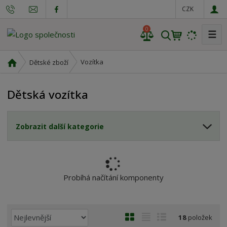
CZK
0
☰
V
y
h
Ú
Vozítka
Dětské zboží
l
v
o
e
Dětská vozítka
d
d
n
a
í
t
Zobrazit další kategorie
s
t
r
a
n
Probíhá načítání komponenty
a
Ř
O
T
Ř
18
položek
a