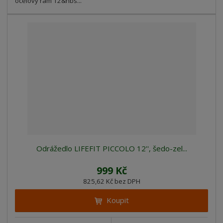
ocelový rám 12&nbs...
Odrážedlo LIFEFIT PICCOLO 12'', šedo-zel...
999 Kč
825,62 Kč bez DPH
Koupit