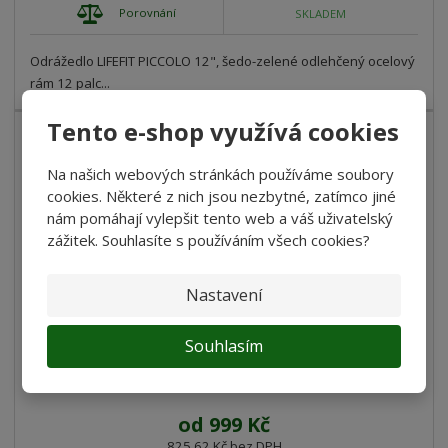
Porovnání
SKLADEM
Odrážedlo LIFEFIT PICCOLO 12", šedo-zelené odlehčený ocelový
rám 12 palc...
Tento e-shop využívá cookies
Na našich webových stránkách používáme soubory
cookies. Některé z nich jsou nezbytné, zatímco jiné
nám pomáhají vylepšit tento web a váš uživatelský
zážitek. Souhlasíte s používáním všech cookies?
Nastavení
Souhlasím
Odrážedlo LIFEFIT BAMBINO 12''
od
999 Kč
825,62 Kč bez DPH