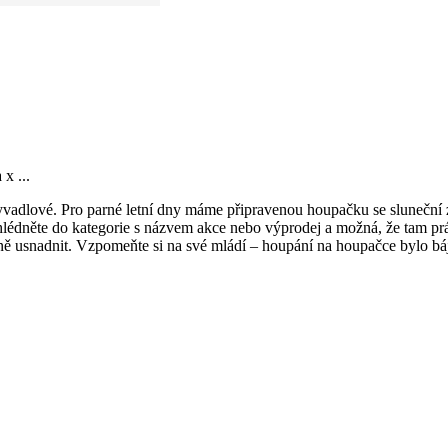
x ...
vadlové. Pro parné letní dny máme připravenou houpačku se sluneční z
hlédněte do kategorie s názvem akce nebo výprodej a možná, že tam p
 usnadnit. Vzpomeňte si na své mládí – houpání na houpačce bylo báječ