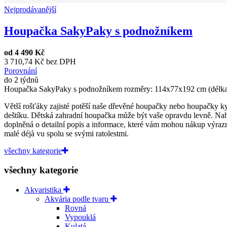
Nejprodávanější
Houpačka SakyPaky s podnožníkem
od
4 490 Kč
3 710,74 Kč bez DPH
Porovnání
do 2 týdnů
Houpačka SakyPaky s podnožníkem rozměry: 114x77x192 cm (délka 
Větší rošťáky zajisté potěší naše dřevěné houpačky nebo houpačky ky
deštíku. Dětská zahradní houpačka může být vaše opravdu levně. Na
doplněná o detailní popis a informace, které vám mohou nákup výrazně
malé déjà vu spolu se svými ratolestmi.
všechny kategorie
všechny kategorie
Akvaristika
Akvária podle tvaru
Rovná
Vypouklá
Kulatá