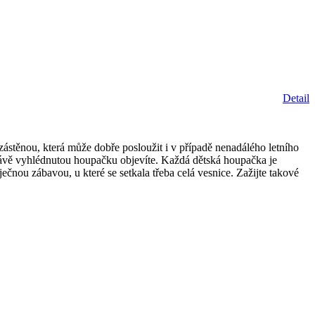
Detail
ástěnou, která může dobře posloužit i v případě nenadálého letního
rávě vyhlédnutou houpačku objevíte. Každá dětská houpačka je
nou zábavou, u které se setkala třeba celá vesnice. Zažijte takové