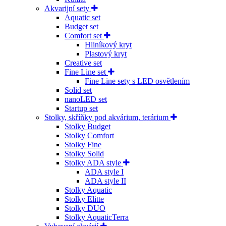
Akvarijní sety
Aquatic set
Budget set
Comfort set
Hliníkový kryt
Plastový kryt
Creative set
Fine Line set
Fine Line sety s LED osvětlením
Solid set
nanoLED set
Startup set
Stolky, skříňky pod akvárium, terárium
Stolky Budget
Stolky Comfort
Stolky Fine
Stolky Solid
Stolky ADA style
ADA style I
ADA style II
Stolky Aquatic
Stolky Elitte
Stolky DUO
Stolky AquaticTerra