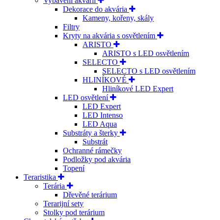
Vybavení akvárií
Dekorace do akvária
Kameny, kořeny, skály
Filtry
Kryty na akvária s osvětlením
ARISTO
ARISTO s LED osvětlením
SELECTO
SELECTO s LED osvětlením
HLINÍKOVÉ
Hliníkové LED Expert
LED osvětlení
LED Expert
LED Intenso
LED Aqua
Substráty a šterky
Substrát
Ochranné rámečky
Podložky pod akvária
Topení
Teraristika
Terária
Dřevěné terárium
Terarijní sety
Stolky pod terárium