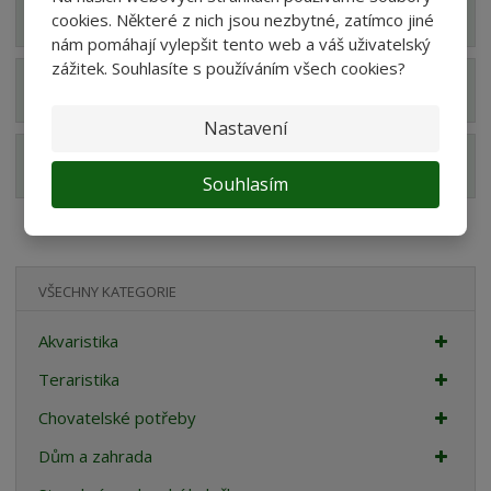
Zobrazit hodnocení produktu
cookies. Některé z nich jsou nezbytné, zatímco jiné
nám pomáhají vylepšit tento web a váš uživatelský
zážitek. Souhlasíte s používáním všech cookies?
Zobrazit dotazy z poradny
Nastavení
Zobrazit související produkty
Souhlasím
VŠECHNY KATEGORIE
Akvaristika
Teraristika
Chovatelské potřeby
Dům a zahrada