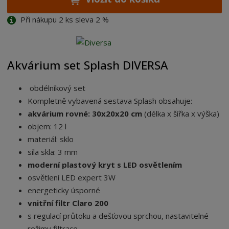
Při nákupu 2 ks sleva 2 %
Akvárium set Splash DIVERSA
obdélníkový set
Kompletně vybavená sestava Splash obsahuje:
akvárium rovné: 30x20x20 cm
(délka x šířka x výška)
objem: 12 l
materiál: sklo
síla skla: 3 mm
moderní plastový kryt s LED osvětlením
osvětlení LED expert 3W
energeticky úsporné
vnitřní filtr Claro 200
s regulací průtoku a dešťovou sprchou, nastavitelné
režimy filtrace