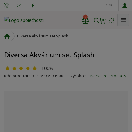
CZK
0
☰
V
y
h
Ú
Diversa Akvárium set Splash
l
v
o
e
Diversa Akvárium set Splash
d
d
n
a
í
100%
t
s
K
Kód produktu:
01-9999999-6-00
Výrobce:
Diversa Pet Products
t
ó
r
d
a
v
n
ý
a
r
o
b
c