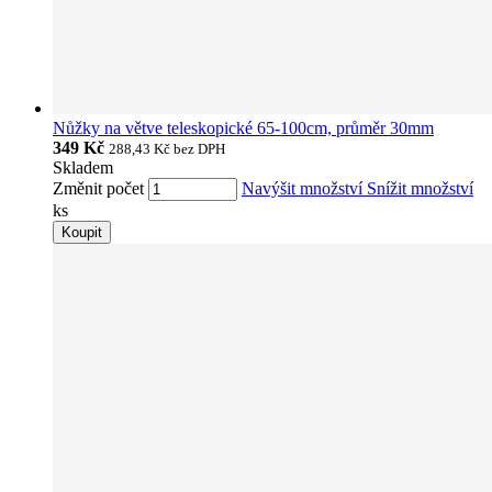
Nůžky na větve teleskopické 65-100cm, průměr 30mm
349 Kč
288,43 Kč
bez DPH
Skladem
Změnit počet
Navýšit množství
Snížit množství
ks
Koupit