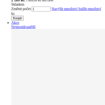
2 189 Kč
1 809,09 Kč
bez DPH
Skladem
Změnit počet
Navýšit množství
Snížit množství
ks
Koupit
Akce
Nejprodávanější