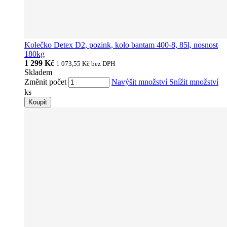
Kolečko Detex D2, pozink, kolo bantam 400-8, 85l, nosnost
180kg
1 299 Kč
1 073,55 Kč
bez DPH
Skladem
Změnit počet
Navýšit množství
Snížit množství
ks
Koupit