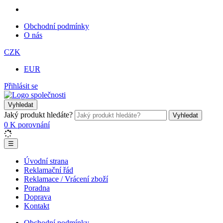
Obchodní podmínky
O nás
CZK
EUR
Přihlásit se
Vyhledat
Jaký produkt hledáte?
Vyhledat
0
K porovnání
☰
Úvodní strana
Reklamační řád
Reklamace / Vrácení zboží
Poradna
Doprava
Kontakt
Obchodní podmínky