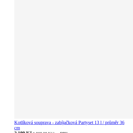
Kotlíková souprava - zabíjačková Partyset 13 l / průměr 36
cm