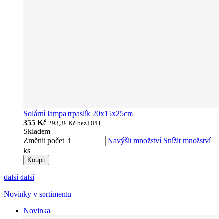
Solární lampa trpaslík 20x15x25cm
355 Kč
293,39 Kč
bez DPH
Skladem
Změnit počet
Navýšit množství
Snížit množství
ks
Koupit
další
další
Novinky v sortimentu
Novinka