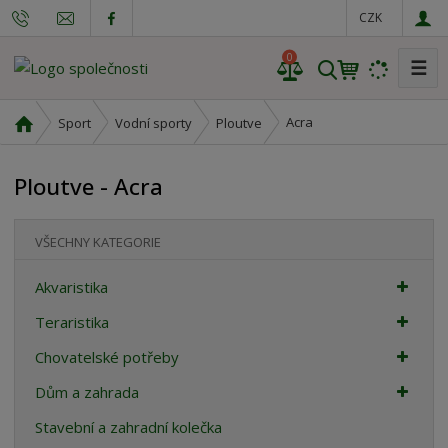
CZK
0
☰
V
y
h
Ú
Acra
Sport
Vodní sporty
Ploutve
l
v
o
e
Ploutve - Acra
d
d
n
a
í
t
VŠECHNY KATEGORIE
s
t
Akvaristika
r
a
Teraristika
n
Chovatelské potřeby
a
Dům a zahrada
Stavební a zahradní kolečka