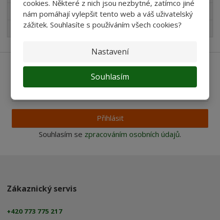
cookies. Některé z nich jsou nezbytné, zatímco jiné
Pro děti
nám pomáhají vylepšit tento web a váš uživatelský
zážitek. Souhlasíte s používáním všech cookies?
Nejprodávanější
Nastavení
Ať vám nic neunikne
Souhlasím
Přihlásit
Souhlasím se
zpracováním osobních údajů
.
Zákaznický servis
+420 773 775 217