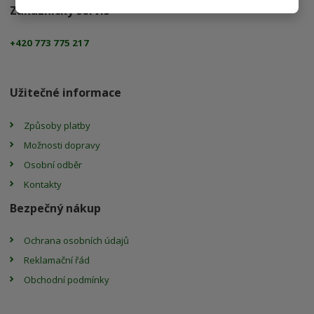
Zákaznický servis
+420 773 775 217
Užitečné informace
Způsoby platby
Možnosti dopravy
Osobní odběr
Kontakty
Bezpečný nákup
Ochrana osobních údajů
Reklamační řád
Obchodní podmínky