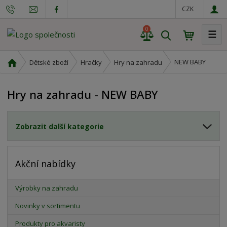
CZK
0
☰
V
y
h
Ú
NEW BABY
Dětské zboží
Hračky
Hry na zahradu
l
v
o
e
Hry na zahradu - NEW BABY
d
d
n
a
í
t
Zobrazit další kategorie
s
t
r
a
Akční nabídky
n
a
Výrobky na zahradu
Novinky v sortimentu
Produkty pro akvaristy