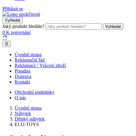
Přihlásit se
Vyhledat
Jaký produkt hledáte?
Vyhledat
0
K porovnání
☰
Úvodní strana
Reklamační řád
Reklamace / Vrácení zboží
Poradna
Doprava
Kontakt
Obchodní podmínky
O nás
Úvodní strana
Nábytek
Dětský nábytek
ECO TOYS