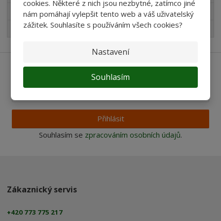
cookies. Některé z nich jsou nezbytné, zatímco jiné
Pro děti
nám pomáhají vylepšit tento web a váš uživatelský
zážitek. Souhlasíte s používáním všech cookies?
Nejprodávanější
Nastavení
Ať vám nic neunikne
Souhlasím
Přihlásit
Souhlasím se
zpracováním osobních údajů
.
Zákaznický servis
+420 773 775 217