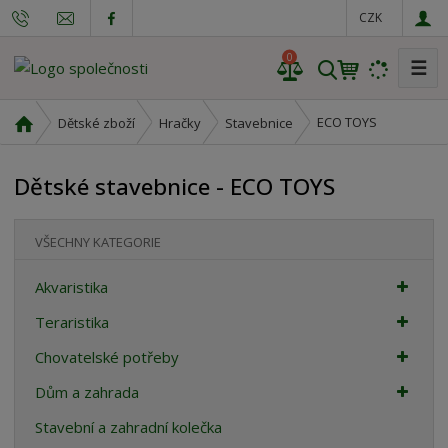
CZK
0
☰
V
y
h
Ú
ECO TOYS
Dětské zboží
Hračky
Stavebnice
l
v
o
e
Dětské stavebnice - ECO TOYS
d
d
n
a
í
t
VŠECHNY KATEGORIE
s
t
Akvaristika
r
a
Teraristika
n
Chovatelské potřeby
a
Dům a zahrada
Stavební a zahradní kolečka