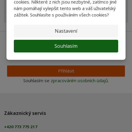
cookies. Některé z nich jsou nezbytné, zatímco jiné
Pro děti
nám pomáhají vylepšit tento web a váš uživatelský
zážitek. Souhlasíte s používáním všech cookies?
Nejprodávanější
Nastavení
Ať vám nic neunikne
Souhlasím
Přihlásit
Souhlasím se
zpracováním osobních údajů
.
Zákaznický servis
+420 773 775 217