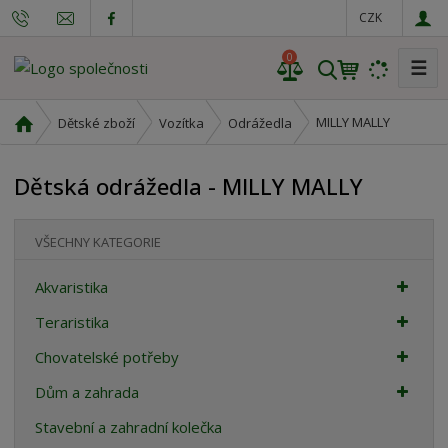
CZK
0
☰
V
y
h
Ú
MILLY MALLY
Dětské zboží
Vozítka
Odrážedla
l
v
o
e
Dětská odrážedla - MILLY MALLY
d
d
n
a
í
t
VŠECHNY KATEGORIE
s
t
Akvaristika
r
a
Teraristika
n
Chovatelské potřeby
a
Dům a zahrada
Stavební a zahradní kolečka