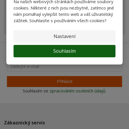
Na našich webových stránkách používáme soubory
cookies. Některé z nich jsou nezbytné, zatímco jiné
Produkty pro akvaristy
nám pomáhají vylepšit tento web a váš uživatelský
Pro děti
zážitek. Souhlasíte s používáním všech cookies?
Nejprodávanější
Nastavení
Souhlasím
Ať vám nic neunikne
Přihlásit
Souhlasím se
zpracováním osobních údajů
.
Zákaznický servis