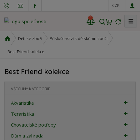
CZK
0
☰
V
y
h
Ú
Dětské zboží
Příslušenství k dětskému zboží
l
v
o
Best Friend kolekce
e
d
d
n
a
Best Friend kolekce
í
t
s
t
VŠECHNY KATEGORIE
r
a
Akvaristika
n
Teraristika
a
Chovatelské potřeby
Dům a zahrada