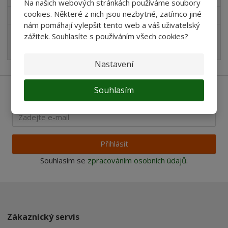
Na našich webových stránkách používáme soubory
cookies. Některé z nich jsou nezbytné, zatímco jiné
Produkty pro akvaristy
nám pomáhají vylepšit tento web a váš uživatelský
Pro děti
zážitek. Souhlasíte s používáním všech cookies?
Nejprodávanější
Nastavení
Souhlasím
Ať vám nic neunikne
Přihlásit
Souhlasím se
zpracováním osobních údajů
.
Zákaznický servis