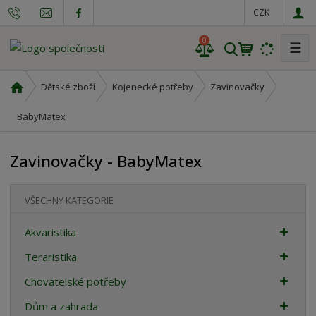
CZK
0
☰
V
y
h
Ú
Dětské zboží
Kojenecké potřeby
Zavinovačky
l
v
o
BabyMatex
e
d
d
n
a
Zavinovačky - BabyMatex
í
t
s
t
VŠECHNY KATEGORIE
r
a
Akvaristika
n
Teraristika
a
Chovatelské potřeby
Dům a zahrada