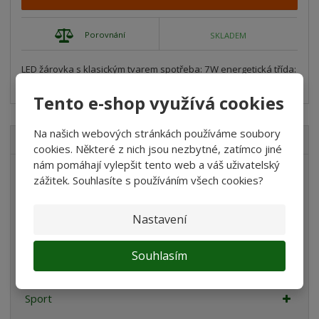
Porovnání
SKLADEM
LED žárovka s klasickým tvarem spotřeba: 7W energetická třída:
A+
Tento e-shop využívá cookies
Na našich webových stránkách používáme soubory
VŠECHNY KATEGORIE
cookies. Některé z nich jsou nezbytné, zatímco jiné
nám pomáhají vylepšit tento web a váš uživatelský
Akvaristika
zážitek. Souhlasíte s používáním všech cookies?
Teraristika
Nastavení
Chovatelské potřeby
Dům a zahrada
Souhlasím
Stavební a zahradní kolečka
Sport