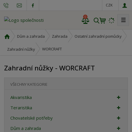
CZK
0
☰
V
y
h
Ú
Dům a zahrada
Zahrada
Ostatní zahradní pomůcky
l
v
o
e
WORCRAFT
Zahradní nůžky
d
d
n
a
Zahradní nůžky - WORCRAFT
í
t
s
t
VŠECHNY KATEGORIE
r
a
Akvaristika
n
a
Teraristika
Chovatelské potřeby
Dům a zahrada