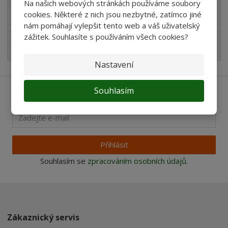
Na našich webových stránkách používáme soubory
cookies. Některé z nich jsou nezbytné, zatímco jiné
Produkty pro akvaristy
nám pomáhají vylepšit tento web a váš uživatelský
Pro děti
zážitek. Souhlasíte s používáním všech cookies?
Nejprodávanější
Nastavení
Souhlasím
Ať vám nic neunikne
Přihlásit
Souhlasím se
zpracováním osobních údajů
.
Zákaznický servis