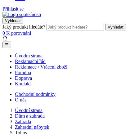
Přihlásit se
Vyhledat
Jaký produkt hledáte?
Vyhledat
0
K porovnání
☰
Úvodní strana
Reklamační řád
Reklamace / Vrácení zboží
Poradna
Doprava
Kontakt
Obchodní podmínky
O nás
Úvodní strana
Dům a zahrada
Zahrada
Zahradní nábytek
Tohos