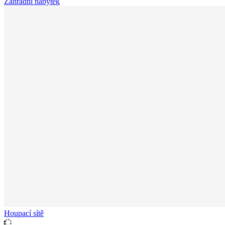
Zahradní nábytek
Houpací sítě