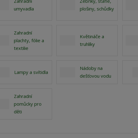
Zahradní
Žebříky, štafle,
?
umyvadla
plošiny, schůdky
Zahradní
Květináče a
plachty, fólie a
truhlíky
textilie
Nádoby na
Lampy a svítidla
dešťovou vodu
Zahradní
pomůcky pro
děti