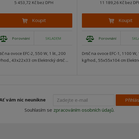
5 453,72 Kč bez DPH
11 189,26 Kč bez D
Koupit
Koupit
Porovnání
Porovnání
SKLADEM
SKL
tič na ovoce EFC-2, 550 W, 1 lit., 200
Drtič na ovoce EFC-1, 1100 W, 1
/hod., 43x22x33 cm Elektrický drtič ...
kg/hod., 55x55x104 cm Elektrick
Ať vám nic neunikne
Přihlás
Souhlasím se
zpracováním osobních údajů
.