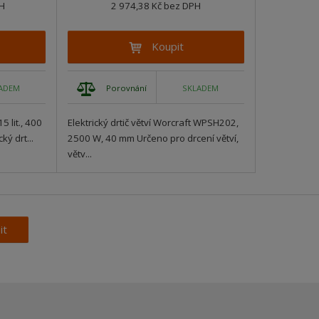
PH
2 974,38 Kč bez DPH
Koupit
Porovnání
ADEM
SKLADEM
5 lit., 400
Elektrický drtič větví Worcraft WPSH202,
ý drt...
2500 W, 40 mm Určeno pro drcení větví,
větv...
it