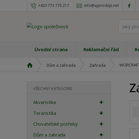
+420 773 775 217
info@vyprodeje.net
Úvodní strana
Reklamační řád
R
Ú
WORCRAF
Dům a zahrada
Zahrada
v
o
Z
d
VŠECHNY KATEGORIE
n
í
Akvaristika
s
t
Teraristika
r
Chovatelské potřeby
a
n
Dům a zahrada