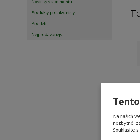
Novinky v sortimentu
T
Produkty pro akvaristy
Pro děti
Nejprodávanější
Tento
Na našich w
nezbytné, za
Souhlasíte s
WO