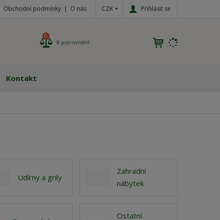
CZK
Přihlásit se
Obchodní podmínky
O nás
0
K porovnání
Kontakt
Zahradní
Udírny a grily
nábytek
Ostatní