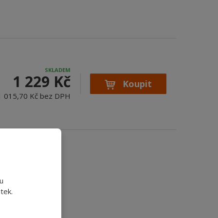
SKLADEM
1 229 Kč
Koupit
1 015,70 Kč bez DPH
onenty
u
tek.