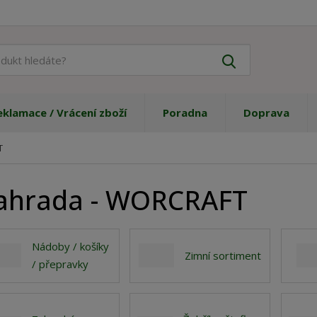
J
Vyhledat
a
k
ý
eklamace / Vrácení zboží
Poradna
Doprava
p
r
o
T
d
u
ahrada - WORCRAFT
k
t
h
l
Nádoby / košíky
e
Zimní sortiment
/ přepravky
d
á
t
e