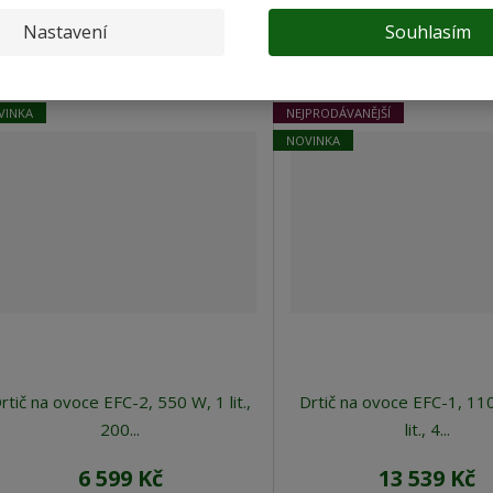
Nastavení
Souhlasím
poručené
Nejlevnější
Nejdražší
Dostupné
Nejnovější
VINKA
NEJPRODÁVANĚJŠÍ
NOVINKA
rtič na ovoce EFC-2, 550 W, 1 lit.,
Drtič na ovoce EFC-1, 11
200...
lit., 4...
6 599 Kč
13 539 Kč