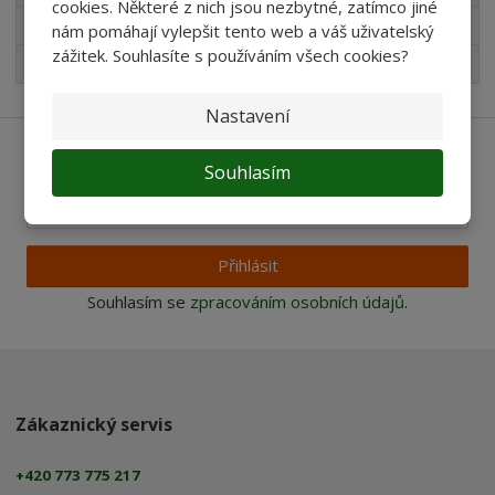
cookies. Některé z nich jsou nezbytné, zatímco jiné
Pro děti
nám pomáhají vylepšit tento web a váš uživatelský
zážitek. Souhlasíte s používáním všech cookies?
Nejprodávanější
Nastavení
Ať vám nic neunikne
Souhlasím
Přihlásit
Souhlasím se
zpracováním osobních údajů
.
Zákaznický servis
+420 773 775 217