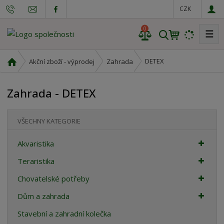
CZK
0
☰
V
y
h
Ú
DETEX
Akční zboží - výprodej
Zahrada
l
v
o
e
Zahrada - DETEX
d
d
n
a
í
t
VŠECHNY KATEGORIE
s
t
Akvaristika
r
a
Teraristika
n
Chovatelské potřeby
a
Dům a zahrada
Stavební a zahradní kolečka