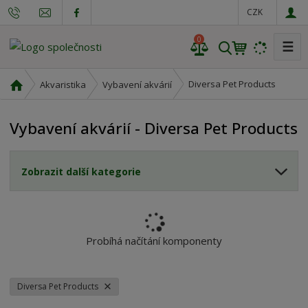
CZK
0
☰
V
y
h
Ú
Diversa Pet Products
Akvaristika
Vybavení akvárií
l
v
o
e
Vybavení akvárií - Diversa Pet Products
d
d
n
a
í
t
Zobrazit další kategorie
s
t
r
a
n
Probíhá načítání komponenty
a
Diversa Pet Products