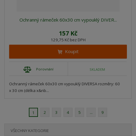
Ochranný rámeček 60x30 cm vypouklý DIVER...
157 Kč
129,75 Kč bez DPH
Koupit
Porovnání
SKLADEM
Ochranný rámeček 60x30 cm vypouklý DIVERSA rozměry: 60
x 30 cm (délka x&nb...
2
3
4
5
...
9
1
VŠECHNY KATEGORIE