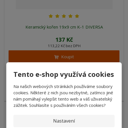
Keramický kořen 19x9 cm K-1 DIVERSA
137 Kč
113,22 Kč bez DPH
Koupit
Tento e-shop využívá cookies
Porovnání
SKLADEM
Na našich webových stránkách používáme soubory
Keramický kořen 19x9 cm K-1 DIVERSA rozměry: 19 × 9 cm
cookies. Některé z nich jsou nezbytné, zatímco jiné
(délka x&...
nám pomáhají vylepšit tento web a váš uživatelský
zážitek. Souhlasíte s používáním všech cookies?
Nastavení