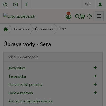
CZK
0
☰
V
y
h
Ú
Sera
Akvaristika
Úprava vody
l
v
o
e
Úprava vody - Sera
d
d
n
a
í
t
VŠECHNY KATEGORIE
s
t
Akvaristika
r
a
Teraristika
n
Chovatelské potřeby
a
Dům a zahrada
Stavební a zahradní kolečka