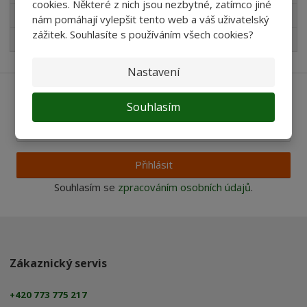
cookies. Některé z nich jsou nezbytné, zatímco jiné
Pro děti
nám pomáhají vylepšit tento web a váš uživatelský
zážitek. Souhlasíte s používáním všech cookies?
Nejprodávanější
Nastavení
Ať vám nic neunikne
Souhlasím
Přihlásit
Souhlasím se
zpracováním osobních údajů
.
Zákaznický servis
+420 773 775 217