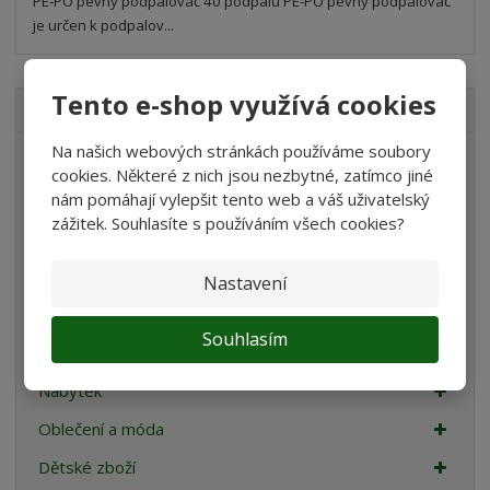
PE-PO pevný podpalovač 40 podpalů PE-PO pevný podpalovač
je určen k podpalov...
Tento e-shop využívá cookies
VŠECHNY KATEGORIE
Na našich webových stránkách používáme soubory
Akvaristika
cookies. Některé z nich jsou nezbytné, zatímco jiné
nám pomáhají vylepšit tento web a váš uživatelský
Teraristika
zážitek. Souhlasíte s používáním všech cookies?
Chovatelské potřeby
Dům a zahrada
Nastavení
Stavební a zahradní kolečka
Souhlasím
Sport
Nábytek
Oblečení a móda
Dětské zboží