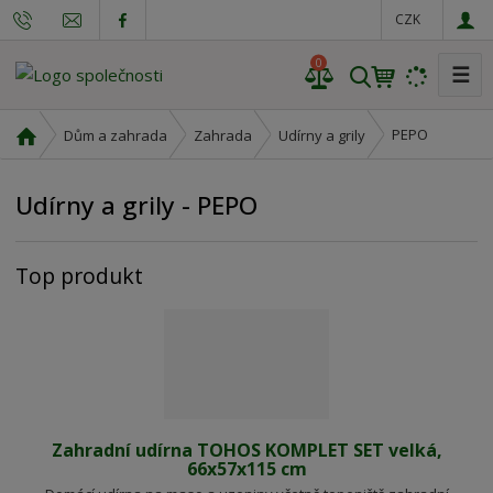
CZK
0
☰
V
y
h
Ú
PEPO
Dům a zahrada
Zahrada
Udírny a grily
l
v
o
e
Udírny a grily - PEPO
d
d
n
a
í
t
Top produkt
s
t
r
a
n
a
Zahradní udírna TOHOS KOMPLET SET velká,
66x57x115 cm