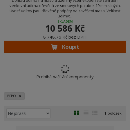
Domácí udírna na maso a uzeniny včetně topeniště zahradní
venkovní udírna dřevěná ze smrkových palubek 19 mm silných.
Uvnitř udírny jsou dřevěné podpěry na zavěšení masa. Velikost
udírny:...
SKLADEM
10 586 Kč
8 748,76 Kč bez DPH
Koupit
Probíhá načítání komponenty
PEPO
Ř
O
T
Ř
1
položek
a
b
a
á
z
r
b
d