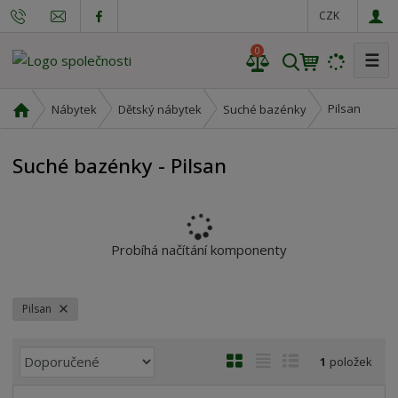
CZK
0
☰
V
y
h
Ú
Pilsan
Nábytek
Dětský nábytek
Suché bazénky
l
v
o
e
Suché bazénky - Pilsan
d
d
n
a
í
t
s
t
Probíhá načítání komponenty
r
a
n
Pilsan
a
Ř
O
T
Ř
1
položek
a
b
a
á
z