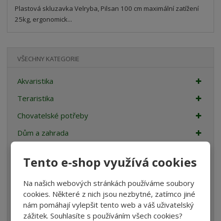
Plastová skluzavka Velryba, Pilsan 100 cm maximální zatížení
25kg, ergonomick...
VŠECHNY KATEGORIE
Akvaristika
Teraristika
Chovatelské potřeby
Dům a zahrada
Stavební a zahradní kolečka
Tento e-shop využívá cookies
Sport
Na našich webových stránkách používáme soubory
Nábytek
cookies. Některé z nich jsou nezbytné, zatímco jiné
Oblečení a móda
nám pomáhají vylepšit tento web a váš uživatelský
zážitek. Souhlasíte s používáním všech cookies?
Dětské zboží