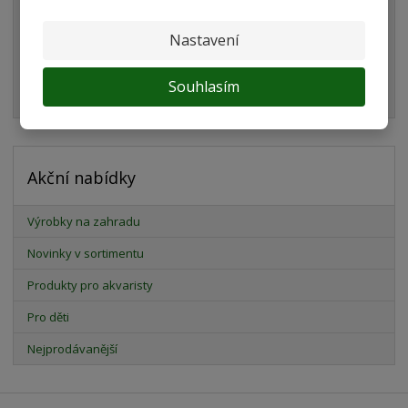
Bakterie pro domácnost
Nastavení
Ochranné pracovní pomůcky
Souhlasím
Akční zboží - výprodej
Akční nabídky
Výrobky na zahradu
Novinky v sortimentu
Produkty pro akvaristy
Pro děti
Nejprodávanější