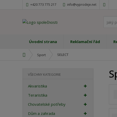
+420 773 775 217
info@vyprodeje.net
Úvodní strana
Reklamační řád
R
Ú
SELECT
Sport
v
o
S
d
VŠECHNY KATEGORIE
n
í
Akvaristika
s
t
Teraristika
r
Chovatelské potřeby
a
n
Dům a zahrada