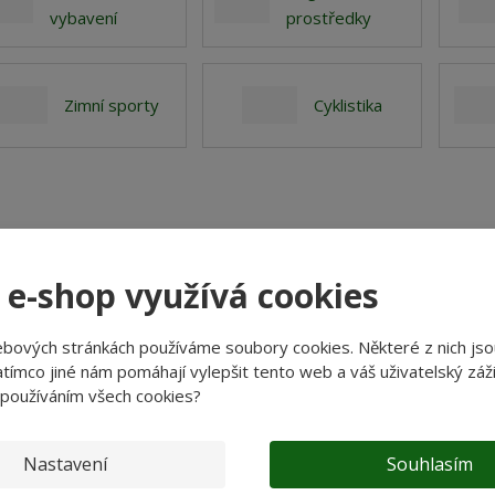
vybavení
prostředky
?
Zimní sporty
Cyklistika
 e-shop využívá cookies
ebových stránkách používáme soubory cookies. Některé z nich jso
tímco jiné nám pomáhají vylepšit tento web a váš uživatelský záži
 používáním všech cookies?
Nastavení
Souhlasím