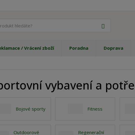
J
Vyhledat
a
k
ý
eklamace / Vrácení zboží
Poradna
Doprava
p
r
o
d
u
portovní vybavení a potře
k
t
h
l
e
Bojové sporty
Fitness
d
á
t
Outdoorové
Regenerační
e