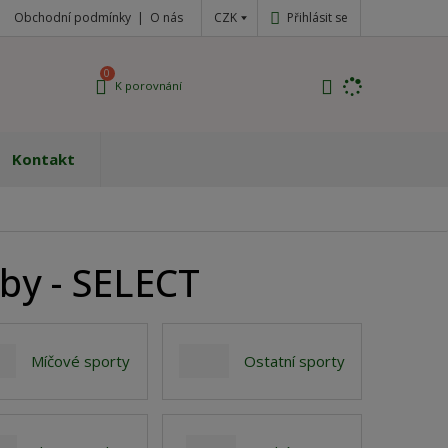
CZK
Přihlásit se
Obchodní podmínky
O nás
0
K porovnání
Kontakt
by - SELECT
Míčové sporty
Ostatní sporty