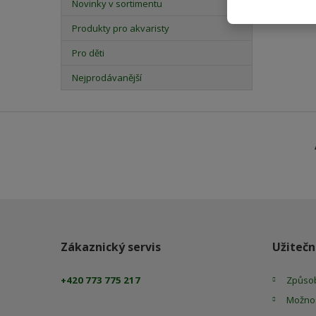
Novinky v sortimentu
Produkty pro akvaristy
Pro děti
Nejprodávanější
Zákaznický servis
Užitečn
+420 773 775 217
Způsob
Možnos