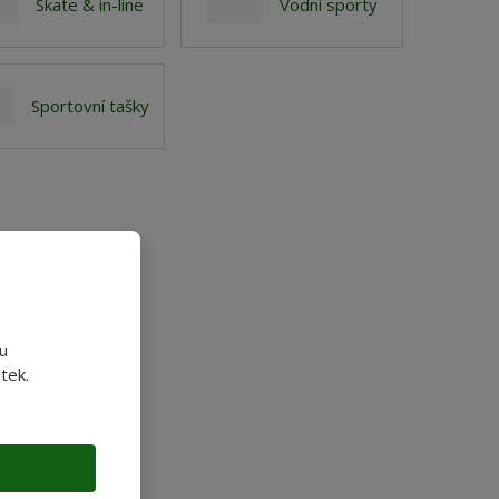
Skate & in-line
Vodní sporty
Sportovní tašky
u
tek.