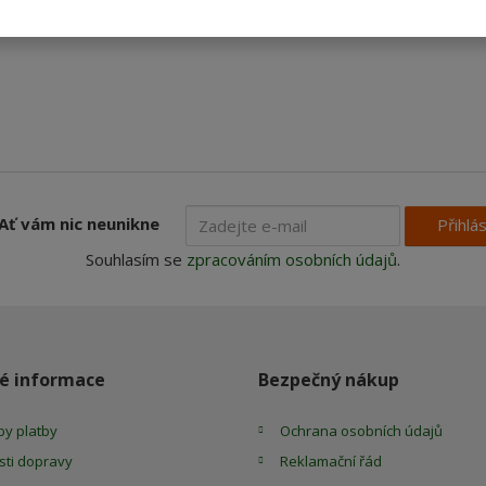
Ať vám nic neunikne
Přihlás
Souhlasím se
zpracováním osobních údajů
.
é informace
Bezpečný nákup
y platby
Ochrana osobních údajů
ti dopravy
Reklamační řád