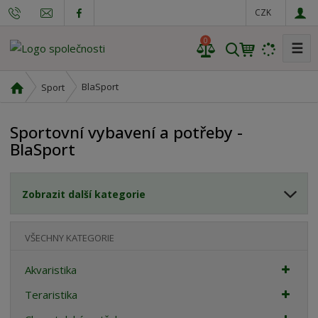
CZK
0
☰
V
y
h
Ú
BlaSport
Sport
l
v
o
e
Sportovní vybavení a potřeby -
d
d
BlaSport
n
a
í
t
s
Zobrazit další kategorie
t
r
a
VŠECHNY KATEGORIE
n
a
Akvaristika
Teraristika