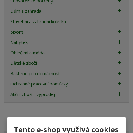
Chovatelské potřeby
Dům a zahrada
Stavební a zahradní kolečka
Sport
Nábytek
Oblečení a móda
Dětské zboží
Bakterie pro domácnost
Ochranné pracovní pomůcky
Akční zboží - výprodej
Akční nabídky
Tento e-shop využívá cookies