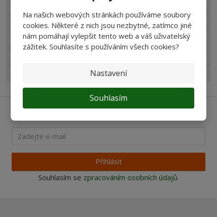
Výrobky na zahradu
Na našich webových stránkách používáme soubory
Novinky v sortimentu
cookies. Některé z nich jsou nezbytné, zatímco jiné
nám pomáhají vylepšit tento web a váš uživatelský
Produkty pro akvaristy
zážitek. Souhlasíte s používáním všech cookies?
Pro děti
Nastavení
Nejprodávanější
Souhlasím
Ať vám nic neunikne
Přihlásit
Souhlasím se
zpracováním osobních údajů
.