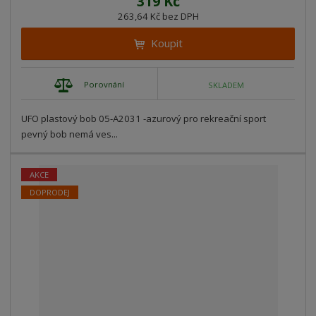
319 Kč
263,64 Kč bez DPH
Koupit
Porovnání
SKLADEM
UFO plastový bob 05-A2031 -azurový pro rekreační sport
pevný bob nemá ves...
AKCE
DOPRODEJ