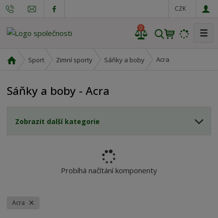
CZK
0
☰
V
y
h
Ú
Acra
Sport
Zimní sporty
Sáňky a boby
l
v
o
e
Sáňky a boby - Acra
d
d
n
a
í
t
Zobrazit další kategorie
s
t
r
a
n
Probíhá načítání komponenty
a
Acra