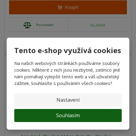
Koupit
Porovnání
SKLADEM
Dřevěné sáně 110cm A2041 - červené poskytují dostatečný
prostor pro dvě děti ne...
Tento e-shop využívá cookies
Na našich webových stránkách používáme soubory
cookies. Některé z nich jsou nezbytné, zatímco jiné
nám pomáhají vylepšit tento web a váš uživatelský
zážitek. Souhlasíte s používáním všech cookies?
Nastavení
Souhlasím