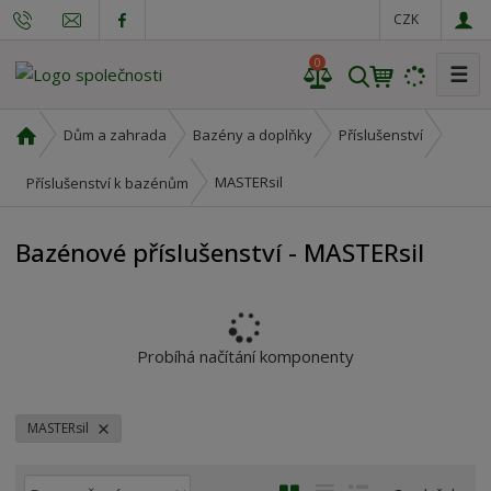
CZK
0
☰
V
y
h
Ú
Dům a zahrada
Bazény a doplňky
Příslušenství
l
v
o
e
MASTERsil
Příslušenství k bazénům
d
d
n
a
Bazénové příslušenství - MASTERsil
í
t
s
t
r
a
Probíhá načítání komponenty
n
a
MASTERsil
Ř
O
T
Ř