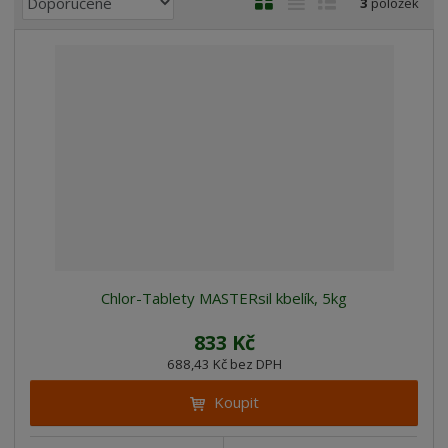
3
položek
a
b
a
á
z
r
b
d
e
á
u
k
n
z
l
o
í
k
k
v
p
o
o
ý
r
o
v
v
v
d
ý
ý
ý
u
v
v
p
k
ý
ý
i
t
p
p
s
ů
Chlor-Tablety MASTERsil kbelík, 5kg
i
i
s
s
833 Kč
688,43 Kč bez DPH
Koupit