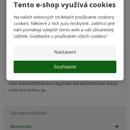
Tento e-shop využívá cookies
Na našich webových stránkách používáme soubory
Chlor-Šok MASTERsil dóza 5kg
cookies. Některé z nich jsou nezbytné, zatímco jiné
nám pomáhají vylepšit tento web a váš uživatelský
755 Kč
zážitek. Souhlasíte s používáním všech cookies?
623,97 Kč bez DPH
Nastavení
Koupit
Souhlasím
Porovnání
SKLADEM
Chlor-Šok MASTERsil dóza 5kg Chlor-Šok MASTERsChlor-Šok je
určen pro rychlou úp...
VŠECHNY KATEGORIE
Akvaristika