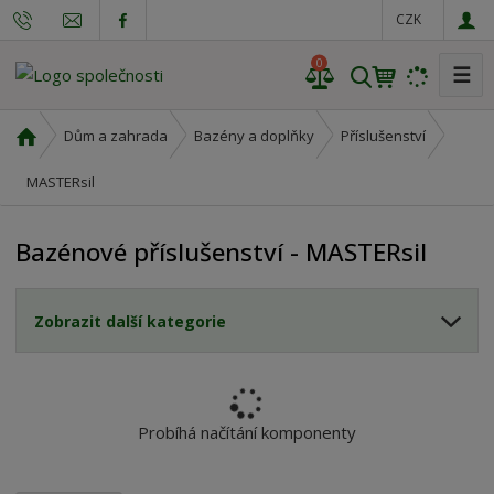
CZK
0
☰
V
y
h
Ú
Dům a zahrada
Bazény a doplňky
Příslušenství
l
v
o
MASTERsil
e
d
d
n
a
Bazénové příslušenství - MASTERsil
í
t
s
t
Zobrazit další kategorie
r
a
n
a
Probíhá načítání komponenty