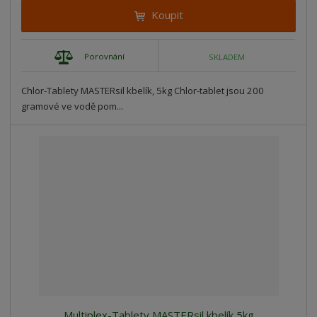
Koupit
Porovnání
SKLADEM
Chlor-Tablety MASTERsil kbelík, 5kg Chlor-tablet jsou 200
gramové ve vodě pom...
Multiplex-Tablety MASTERsil kbelík 5kg