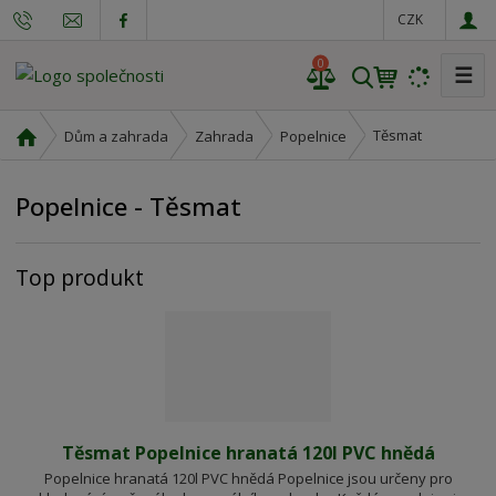
CZK
0
☰
V
y
h
Ú
Těsmat
Dům a zahrada
Zahrada
Popelnice
l
v
o
e
Popelnice - Těsmat
d
d
n
a
í
t
Top produkt
s
t
r
a
n
a
Těsmat Popelnice hranatá 120l PVC hnědá
Popelnice hranatá 120l PVC hnědá Popelnice jsou určeny pro