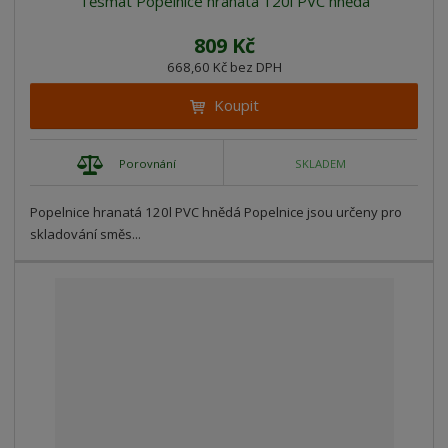
Těsmat Popelnice hranatá 120l PVC hnědá
809 Kč
668,60 Kč bez DPH
Koupit
Porovnání
SKLADEM
Popelnice hranatá 120l PVC hnědá Popelnice jsou určeny pro
skladování směs...