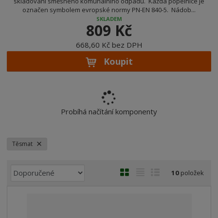
skladování směsného komunálního odpadu. Každá popelnice je
označen symbolem evropské normy PN-EN 840-5. Nádob...
SKLADEM
809 Kč
668,60 Kč bez DPH
Koupit
Probíhá načítání komponenty
Těsmat
Ř
O
T
Ř
10
položek
a
b
a
á
z
r
b
d
e
á
u
k
n