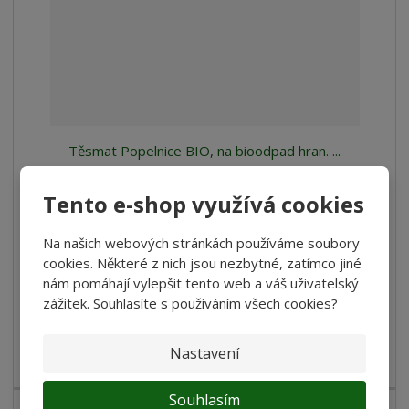
Těsmat Popelnice BIO, na bioodpad hran. ...
1 157 Kč
Tento e-shop využívá cookies
956,20 Kč bez DPH
Na našich webových stránkách používáme soubory
Koupit
cookies. Některé z nich jsou nezbytné, zatímco jiné
nám pomáhají vylepšit tento web a váš uživatelský
Porovnání
SKLADEM
zážitek. Souhlasíte s používáním všech cookies?
Popelnice BIO, na bioodpad hran. 120l PVC-hnědá Kapacita:
Nastavení
120 l Hmotnost: 10 ...
Souhlasím