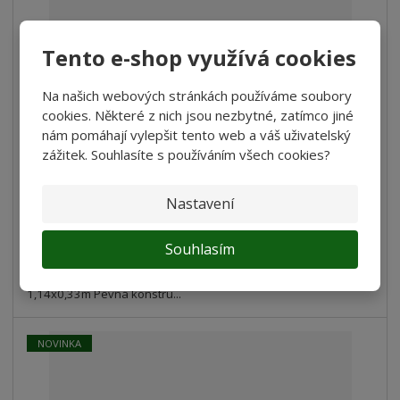
Tento e-shop využívá cookies
DRABEST Žebříkové lešení 2x8 BASIC Alu, ...
Na našich webových stránkách používáme soubory
cookies. Některé z nich jsou nezbytné, zatímco jiné
4 179 Kč
nám pomáhají vylepšit tento web a váš uživatelský
3 453,72 Kč bez DPH
zážitek. Souhlasíte s používáním všech cookies?
Koupit
Nastavení
Porovnání
SKLADEM
Souhlasím
DRABEST Žebříkové lešení 2x8 BASIC Alu, rozměr plošiny
1,14x0,33m Pevná konstru...
NOVINKA