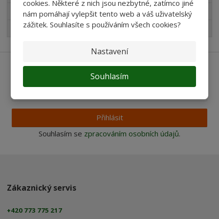
cookies. Některé z nich jsou nezbytné, zatímco jiné
Pro děti
nám pomáhají vylepšit tento web a váš uživatelský
zážitek. Souhlasíte s používáním všech cookies?
Nejprodávanější
Nastavení
Ať vám nic neunikne
Souhlasím
Přihlásit
Souhlasím se
zpracováním osobních údajů
.
Zákaznický servis
+420 773 775 217