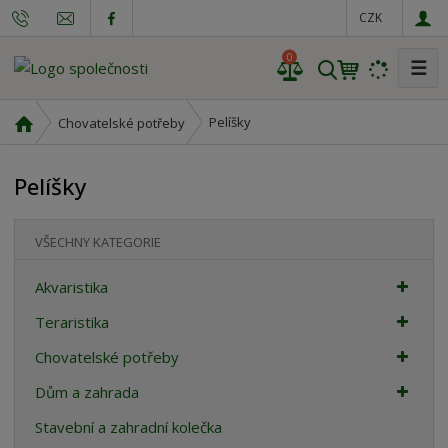
CZK
0
☰
V
y
h
Ú
Pelíšky
Chovatelské potřeby
l
v
o
e
Pelíšky
d
d
n
a
í
t
VŠECHNY KATEGORIE
s
t
Akvaristika
r
a
Teraristika
n
Chovatelské potřeby
a
Dům a zahrada
Stavební a zahradní kolečka