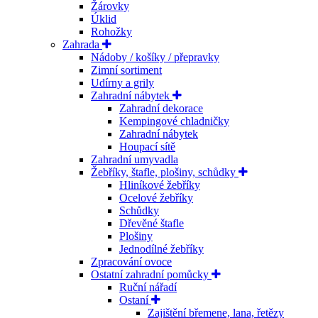
Žárovky
Úklid
Rohožky
Zahrada
Nádoby / košíky / přepravky
Zimní sortiment
Udírny a grily
Zahradní nábytek
Zahradní dekorace
Kempingové chladničky
Zahradní nábytek
Houpací sítě
Zahradní umyvadla
Žebříky, štafle, plošiny, schůdky
Hliníkové žebříky
Ocelové žebříky
Schůdky
Dřevěné štafle
Plošiny
Jednodílné žebříky
Zpracování ovoce
Ostatní zahradní pomůcky
Ruční nářadí
Ostaní
Zajištění břemene, lana, řetězy