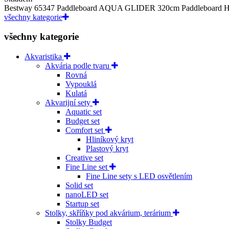
Bestway 65347 Paddleboard AQUA GLIDER 320cm Paddleboa
všechny kategorie
všechny kategorie
Akvaristika
Akvária podle tvaru
Rovná
Vypouklá
Kulatá
Akvarijní sety
Aquatic set
Budget set
Comfort set
Hliníkový kryt
Plastový kryt
Creative set
Fine Line set
Fine Line sety s LED osvětlením
Solid set
nanoLED set
Startup set
Stolky, skříňky pod akvárium, terárium
Stolky Budget