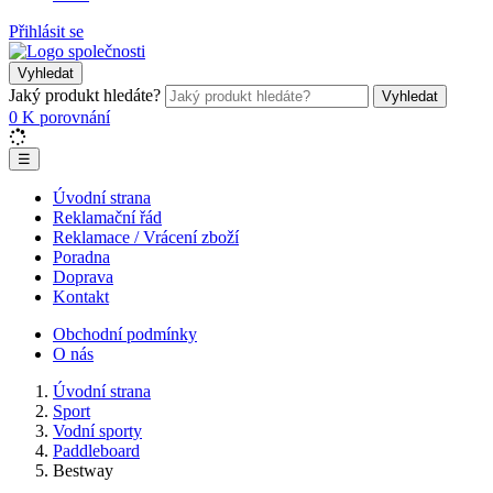
Přihlásit se
Vyhledat
Jaký produkt hledáte?
Vyhledat
0
K porovnání
☰
Úvodní strana
Reklamační řád
Reklamace / Vrácení zboží
Poradna
Doprava
Kontakt
Obchodní podmínky
O nás
Úvodní strana
Sport
Vodní sporty
Paddleboard
Bestway