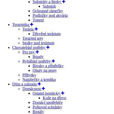
Substráty a šterky
Substrát
Ochranné rámečky
Podložky pod akvária
Topení
Teraristika
Terária
Dřevěné terárium
Terarijní sety
Stolky pod terárium
Chovatelské potřeby
Pro psy
Boudy
Rybářské potřeby
Bivaky a přístřešky
Obaly na pruty
Příbytky
Napáječky a krmítka
Dům a zahrada
Domácnost
Ostatní pomůcky
Koše na dřevo
Domácí spotřebiče
Poštovní schránky
Regály