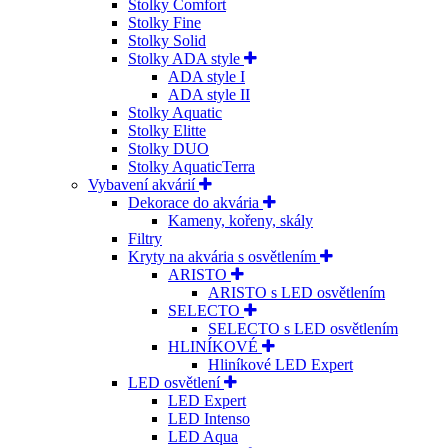
Stolky Comfort
Stolky Fine
Stolky Solid
Stolky ADA style
ADA style I
ADA style II
Stolky Aquatic
Stolky Elitte
Stolky DUO
Stolky AquaticTerra
Vybavení akvárií
Dekorace do akvária
Kameny, kořeny, skály
Filtry
Kryty na akvária s osvětlením
ARISTO
ARISTO s LED osvětlením
SELECTO
SELECTO s LED osvětlením
HLINÍKOVÉ
Hliníkové LED Expert
LED osvětlení
LED Expert
LED Intenso
LED Aqua