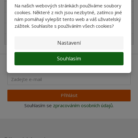
Na našich webových stránkách používáme soubory
Novinky v sortimentu
cookies. Některé z nich jsou nezbytné, zatímco jiné
Produkty pro akvaristy
nám pomáhají vylepšit tento web a váš uživatelský
zážitek. Souhlasíte s používáním všech cookies?
Pro děti
Nejprodávanější
Nastavení
Souhlasím
Ať vám nic neunikne
Přihlásit
Souhlasím se
zpracováním osobních údajů
.