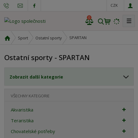
CZK
0
☰
V
y
h
Ú
SPARTAN
Sport
Ostatní sporty
l
v
o
e
Ostatní sporty - SPARTAN
d
d
n
a
í
t
Zobrazit další kategorie
s
t
r
VŠECHNY KATEGORIE
a
n
Akvaristika
a
Teraristika
Chovatelské potřeby