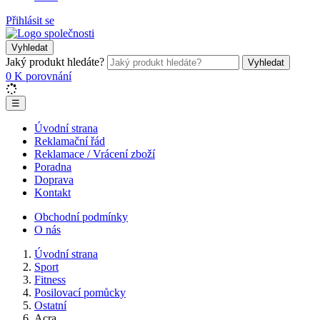
Přihlásit se
Vyhledat
Jaký produkt hledáte?
Vyhledat
0
K porovnání
☰
Úvodní strana
Reklamační řád
Reklamace / Vrácení zboží
Poradna
Doprava
Kontakt
Obchodní podmínky
O nás
Úvodní strana
Sport
Fitness
Posilovací pomůcky
Ostatní
Acra