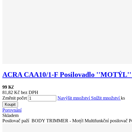
ACRA CAA10/1-F Posilovadlo ''MOTÝL'' f
99 Kč
81,82 Kč bez DPH
Změnit počet
Navýšit množství
Snížit množství
ks
Koupit
Porovnání
Skladem
Posilovač paží BODY TRIMMER - Motýl Multifunkční posilovač Posi