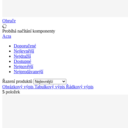
Obruče
Probíhá načítání komponenty
Acra
Doporučené
Nejlevnější
Nejdražší
Dostupné
Nejnovější
Nejprodávanejší
Řazení produktů
Obrázkový výpis
Tabulkový výpis
Řádkový výpis
5
položek