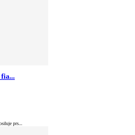
ia...
luje prs...