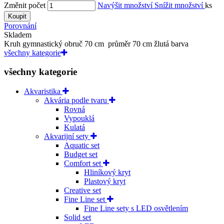
Změnit počet
Navýšit množství
Snížit množství
ks
Koupit
Porovnání
Skladem
Kruh gymnastický obruč 70 cm průměr 70 cm žlutá barva
všechny kategorie
všechny kategorie
Akvaristika
Akvária podle tvaru
Rovná
Vypouklá
Kulatá
Akvarijní sety
Aquatic set
Budget set
Comfort set
Hliníkový kryt
Plastový kryt
Creative set
Fine Line set
Fine Line sety s LED osvětlením
Solid set