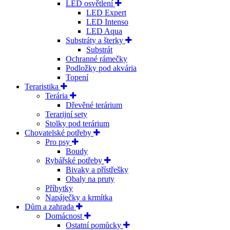
LED osvětlení
LED Expert
LED Intenso
LED Aqua
Substráty a šterky
Substrát
Ochranné rámečky
Podložky pod akvária
Topení
Teraristika
Terária
Dřevěné terárium
Terarijní sety
Stolky pod terárium
Chovatelské potřeby
Pro psy
Boudy
Rybářské potřeby
Bivaky a přístřešky
Obaly na pruty
Příbytky
Napáječky a krmítka
Dům a zahrada
Domácnost
Ostatní pomůcky