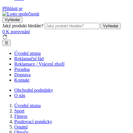
Přihlásit se
Vyhledat
Jaký produkt hledáte?
Vyhledat
0
K porovnání
☰
Úvodní strana
Reklamační řád
Reklamace / Vrácení zboží
Poradna
Doprava
Kontakt
Obchodní podmínky
O nás
Úvodní strana
Sport
Fitness
Posilovací pomůcky
Ostatní
Obruče