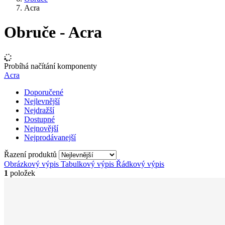
Acra
Obruče - Acra
Probíhá načítání komponenty
Acra
Doporučené
Nejlevnější
Nejdražší
Dostupné
Nejnovější
Nejprodávanejší
Řazení produktů
Obrázkový výpis
Tabulkový výpis
Řádkový výpis
1
položek