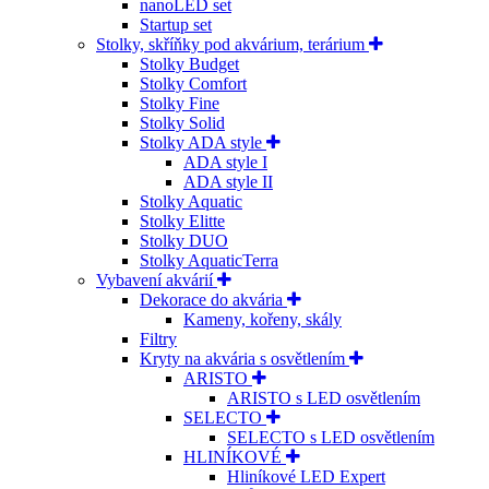
nanoLED set
Startup set
Stolky, skříňky pod akvárium, terárium
Stolky Budget
Stolky Comfort
Stolky Fine
Stolky Solid
Stolky ADA style
ADA style I
ADA style II
Stolky Aquatic
Stolky Elitte
Stolky DUO
Stolky AquaticTerra
Vybavení akvárií
Dekorace do akvária
Kameny, kořeny, skály
Filtry
Kryty na akvária s osvětlením
ARISTO
ARISTO s LED osvětlením
SELECTO
SELECTO s LED osvětlením
HLINÍKOVÉ
Hliníkové LED Expert