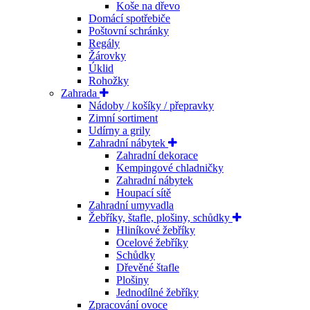
Koše na dřevo
Domácí spotřebiče
Poštovní schránky
Regály
Žárovky
Úklid
Rohožky
Zahrada
Nádoby / košíky / přepravky
Zimní sortiment
Udírny a grily
Zahradní nábytek
Zahradní dekorace
Kempingové chladničky
Zahradní nábytek
Houpací sítě
Zahradní umyvadla
Žebříky, štafle, plošiny, schůdky
Hliníkové žebříky
Ocelové žebříky
Schůdky
Dřevěné štafle
Plošiny
Jednodílné žebříky
Zpracování ovoce