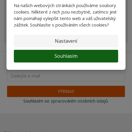
Na našich webových stránkách používáme soubory
Novinky v sortimentu
cookies. Některé z nich jsou nezbytné, zatímco jiné
Produkty pro akvaristy
nám pomáhají vylepšit tento web a váš uživatelský
zážitek. Souhlasíte s používáním všech cookies?
Pro děti
Nejprodávanější
Nastavení
Souhlasím
Ať vám nic neunikne
Přihlásit
Souhlasím se
zpracováním osobních údajů
.