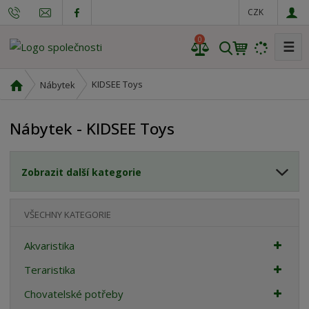
CZK
0
☰
V
y
h
Ú
KIDSEE Toys
Nábytek
l
v
o
e
Nábytek - KIDSEE Toys
d
d
n
a
í
t
Zobrazit další kategorie
s
t
r
VŠECHNY KATEGORIE
a
n
Akvaristika
a
Teraristika
Chovatelské potřeby