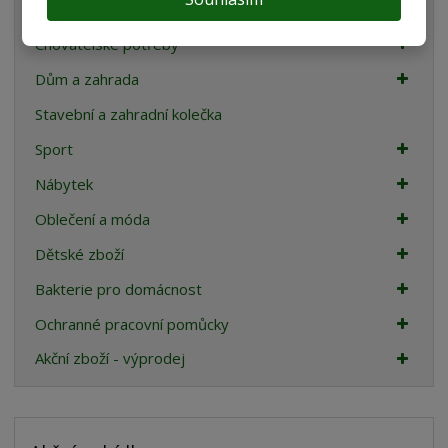
Teraristika
Chovatelské potřeby
Dům a zahrada
Stavební a zahradní kolečka
Sport
Nábytek
Oblečení a móda
Dětské zboží
Bakterie pro domácnost
Ochranné pracovní pomůcky
Akční zboží - výprodej