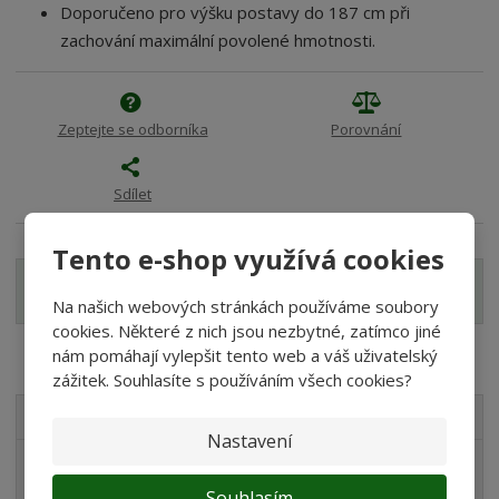
Doporučeno pro výšku postavy do 187 cm při
zachování maximální povolené hmotnosti.
Zeptejte se odborníka
Porovnání
Sdílet
Tento e-shop využívá cookies
Zobrazit hodnocení produktu
Na našich webových stránkách používáme soubory
cookies. Některé z nich jsou nezbytné, zatímco jiné
nám pomáhají vylepšit tento web a váš uživatelský
zážitek. Souhlasíte s používáním všech cookies?
VŠECHNY KATEGORIE
Nastavení
Akvaristika
Souhlasím