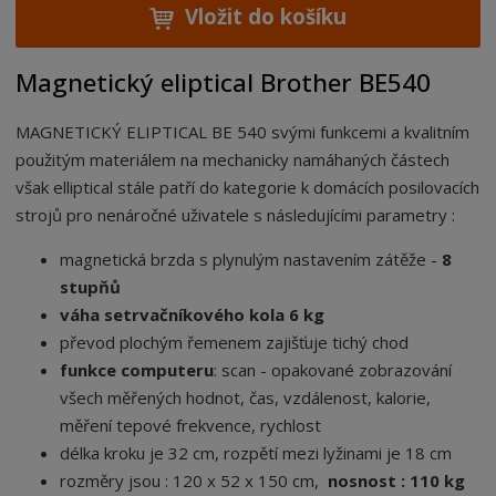
Vložit do košíku
Magnetický eliptical Brother BE540
MAGNETICKÝ ELIPTICAL BE 540 svými funkcemi a kvalitním
použitým materiálem na mechanicky namáhaných částech
však elliptical stále patří do kategorie k domácích posilovacích
strojů pro nenáročné uživatele s následujícími parametry :
magnetická brzda s plynulým nastavením zátěže -
8
stupňů
váha setrvačníkového kola 6 kg
převod plochým řemenem zajišťuje tichý chod
funkce computeru
: scan - opakované zobrazování
všech měřených hodnot, čas, vzdálenost, kalorie,
měření tepové frekvence, rychlost
délka kroku je 32 cm, rozpětí mezi lyžinami je 18 cm
rozměry jsou : 120 x 52 x 150 cm,
nosnost : 110 kg