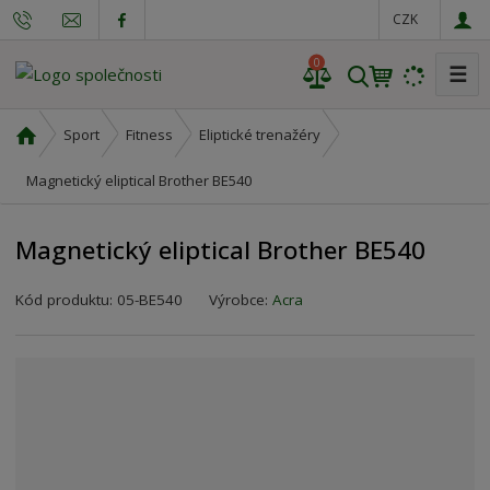
CZK
0
☰
V
y
h
Ú
Sport
Fitness
Eliptické trenažéry
l
v
o
Magnetický eliptical Brother BE540
e
d
d
n
a
Magnetický eliptical Brother BE540
í
t
s
K
Kód produktu:
05-BE540
Výrobce:
Acra
t
ó
r
d
a
v
n
ý
a
r
o
b
c