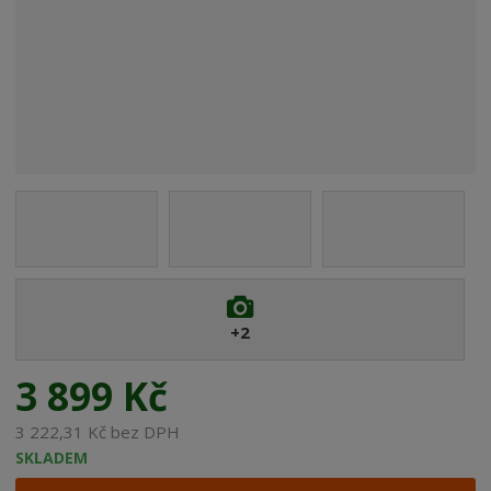
e
:
8
5
9
5
0
4
2
7
3
9
8
+2
3
1
3 899 Kč
3 222,31 Kč bez DPH
SKLADEM