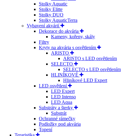
Stolky Aquatic
Stolky Elitte
Stolky DUO
Stolky AquaticTerra
Vybavení akvárií
Dekorace do akvária
Kameny, kořeny, skály
Filtry
Kryty na akvária s osvětlením
ARISTO
ARISTO s LED osvětlením
SELECTO
SELECTO s LED osvětlením
HLINÍKOVÉ
Hliníkové LED Expert
LED osvětlení
LED Expert
LED Intenso
LED Aqua
Substráty a šterky
Substrát
Ochranné rámečky
Podložky pod akvária
Topení
Teraristika