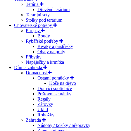
Terária
Dřevěné terárium
Terarijní sety
Stolky pod terárium
Chovatelské potřeby
Pro psy
Boudy
Rybářské potřeby
Bivaky a přístřešky
Obaly na pruty
Příbytky
Napáječky a krmítka
Dům a zahrada
Domácnost
Ostatní pomůcky
Koše na dřevo
Domácí spotřebiče
Poštovní schránky
Regály
Žárovky
Úklid
Rohožky
Zahrada
Nádoby / košíky / přepravky
Zimní sortiment