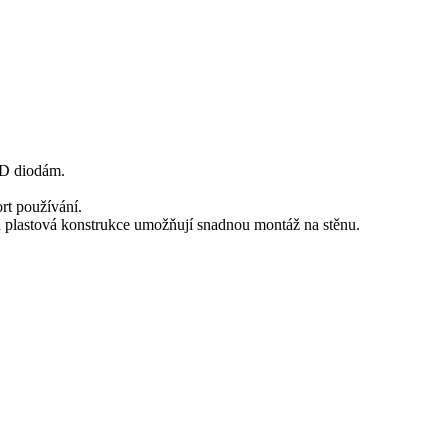
LED diodám.
ort používání.
á plastová konstrukce umožňují snadnou montáž na stěnu.