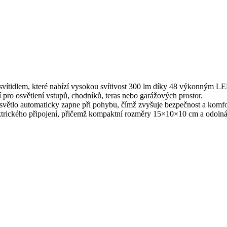
ním svítidlem, které nabízí vysokou svítivost 300 lm díky 48 výkonným 
 pro osvětlení vstupů, chodníků, teras nebo garážových prostor.
 světlo automaticky zapne při pohybu, čímž zvyšuje bezpečnost a komf
ektrického připojení, přičemž kompaktní rozměry 15×10×10 cm a odoln