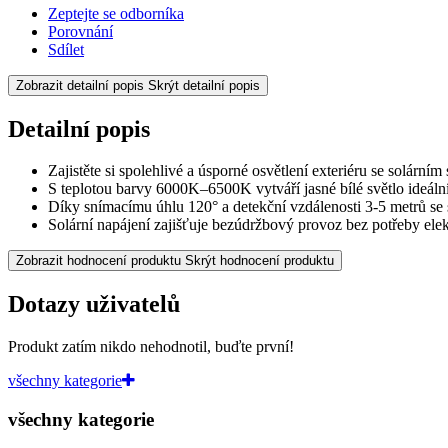
Zeptejte se odborníka
Porovnání
Sdílet
Zobrazit detailní popis
Skrýt detailní popis
Detailní popis
Zajistěte si spolehlivé a úsporné osvětlení exteriéru se solár
S teplotou barvy 6000K–6500K vytváří jasné bílé světlo ideální
Díky snímacímu úhlu 120° a detekční vzdálenosti 3-5 metrů se
Solární napájení zajišťuje bezúdržbový provoz bez potřeby el
Zobrazit hodnocení produktu
Skrýt hodnocení produktu
Dotazy uživatelů
Produkt zatím nikdo nehodnotil, buďte první!
všechny kategorie
všechny kategorie