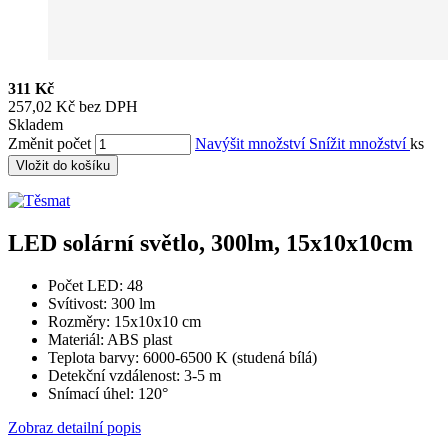
311 Kč
257,02 Kč bez DPH
Skladem
Změnit počet
Navýšit množství
Snížit množství
ks
Vložit do košíku
LED solární světlo, 300lm, 15x10x10cm
Počet LED: 48
Svítivost: 300 lm
Rozměry: 15x10x10 cm
Materiál: ABS plast
Teplota barvy: 6000-6500 K (studená bílá)
Detekční vzdálenost: 3-5 m
Snímací úhel: 120°
Zobraz detailní popis