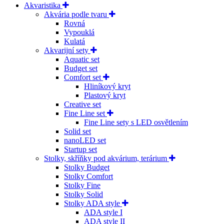
Akvaristika
Akvária podle tvaru
Rovná
Vypouklá
Kulatá
Akvarijní sety
Aquatic set
Budget set
Comfort set
Hliníkový kryt
Plastový kryt
Creative set
Fine Line set
Fine Line sety s LED osvětlením
Solid set
nanoLED set
Startup set
Stolky, skříňky pod akvárium, terárium
Stolky Budget
Stolky Comfort
Stolky Fine
Stolky Solid
Stolky ADA style
ADA style I
ADA style II