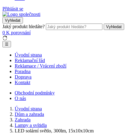
Přihlásit se
Vyhledat
Jaký produkt hledáte?
Vyhledat
0
K porovnání
☰
Úvodní strana
Reklamační řád
Reklamace / Vrácení zboží
Poradna
Doprava
Kontakt
Obchodní podmínky
O nás
Úvodní strana
Dům a zahrada
Zahrada
Lampy a svítidla
LED solární světlo, 300lm, 15x10x10cm