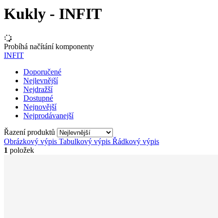
Kukly - INFIT
Probíhá načítání komponenty
INFIT
Doporučené
Nejlevnější
Nejdražší
Dostupné
Nejnovější
Nejprodávanejší
Řazení produktů
Obrázkový výpis
Tabulkový výpis
Řádkový výpis
1
položek