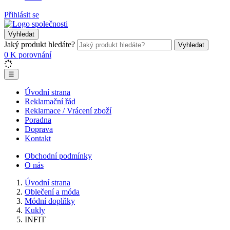
Přihlásit se
Vyhledat
Jaký produkt hledáte?
Vyhledat
0
K porovnání
☰
Úvodní strana
Reklamační řád
Reklamace / Vrácení zboží
Poradna
Doprava
Kontakt
Obchodní podmínky
O nás
Úvodní strana
Oblečení a móda
Módní doplňky
Kukly
INFIT