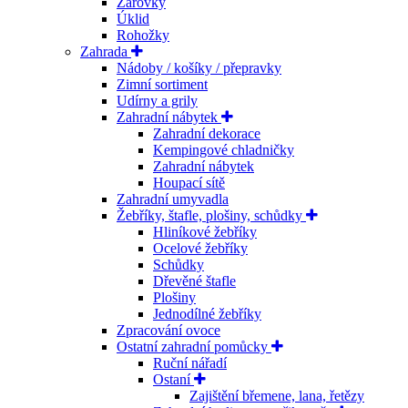
Žárovky
Úklid
Rohožky
Zahrada
Nádoby / košíky / přepravky
Zimní sortiment
Udírny a grily
Zahradní nábytek
Zahradní dekorace
Kempingové chladničky
Zahradní nábytek
Houpací sítě
Zahradní umyvadla
Žebříky, štafle, plošiny, schůdky
Hliníkové žebříky
Ocelové žebříky
Schůdky
Dřevěné štafle
Plošiny
Jednodílné žebříky
Zpracování ovoce
Ostatní zahradní pomůcky
Ruční nářadí
Ostaní
Zajištění břemene, lana, řetězy