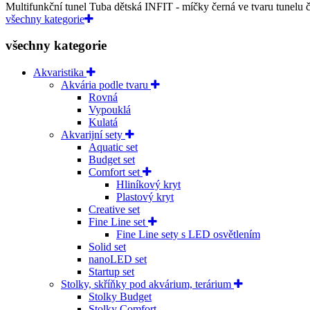
Multifunkční tunel Tuba dětská INFIT - míčky černá ve tvaru tunelu či
všechny kategorie
všechny kategorie
Akvaristika
Akvária podle tvaru
Rovná
Vypouklá
Kulatá
Akvarijní sety
Aquatic set
Budget set
Comfort set
Hliníkový kryt
Plastový kryt
Creative set
Fine Line set
Fine Line sety s LED osvětlením
Solid set
nanoLED set
Startup set
Stolky, skříňky pod akvárium, terárium
Stolky Budget
Stolky Comfort