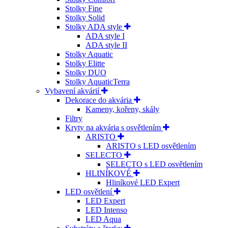
Stolky Fine
Stolky Solid
Stolky ADA style
ADA style I
ADA style II
Stolky Aquatic
Stolky Elitte
Stolky DUO
Stolky AquaticTerra
Vybavení akvárií
Dekorace do akvária
Kameny, kořeny, skály
Filtry
Kryty na akvária s osvětlením
ARISTO
ARISTO s LED osvětlením
SELECTO
SELECTO s LED osvětlením
HLINÍKOVÉ
Hliníkové LED Expert
LED osvětlení
LED Expert
LED Intenso
LED Aqua