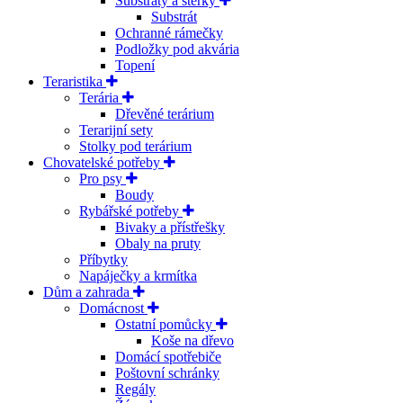
Substráty a šterky
Substrát
Ochranné rámečky
Podložky pod akvária
Topení
Teraristika
Terária
Dřevěné terárium
Terarijní sety
Stolky pod terárium
Chovatelské potřeby
Pro psy
Boudy
Rybářské potřeby
Bivaky a přístřešky
Obaly na pruty
Příbytky
Napáječky a krmítka
Dům a zahrada
Domácnost
Ostatní pomůcky
Koše na dřevo
Domácí spotřebiče
Poštovní schránky
Regály