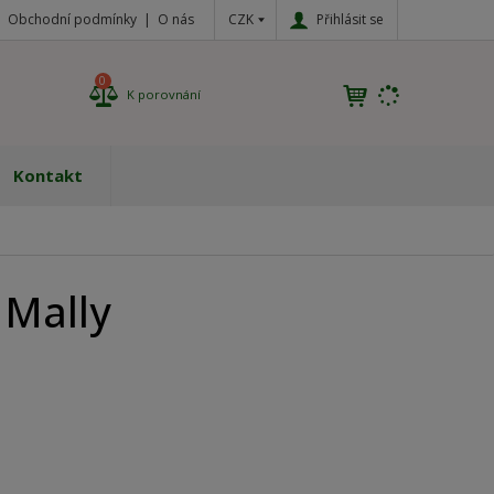
CZK
Přihlásit se
Obchodní podmínky
O nás
0
K porovnání
Kontakt
 Mally