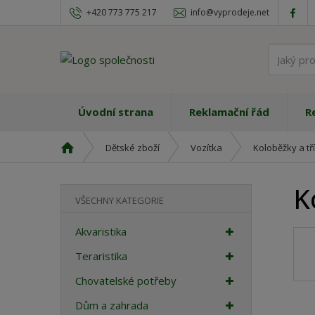
+420 773 775 217
info@vyprodeje.net
Úvodní strana
Reklamační řád
R
Ú
Dětské zboží
Vozítka
Koloběžky a tř
v
o
K
d
VŠECHNY KATEGORIE
n
í
Akvaristika
s
t
Teraristika
r
Chovatelské potřeby
a
n
Dům a zahrada