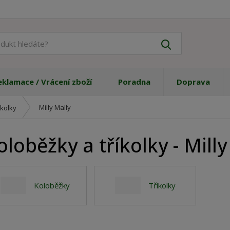
J
Vyhledat
a
k
ý
eklamace / Vrácení zboží
Poradna
Doprava
p
r
o
Milly Mally
íkolky
d
u
oloběžky a tříkolky - Milly
k
t
h
l
e
Koloběžky
Tříkolky
d
á
t
e