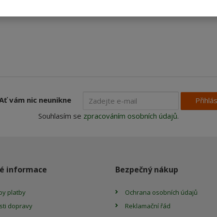
Ať vám nic neunikne
Přihlás
Souhlasím se
zpracováním osobních údajů
.
é informace
Bezpečný nákup
y platby
Ochrana osobních údajů
ti dopravy
Reklamační řád