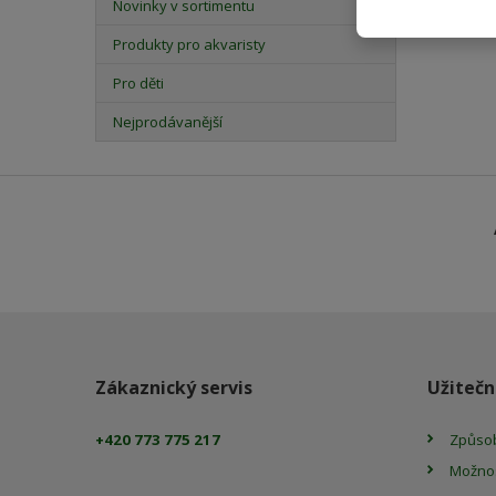
Novinky v sortimentu
Produkty pro akvaristy
Pro děti
Nejprodávanější
Zákaznický servis
Užitečn
+420 773 775 217
Způsob
Možnos