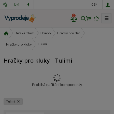
CZK
0
☰
V
y
h
Ú
Dětské zboží
Hračky
Hračky pro děti
l
v
e
o
Tulimi
Hračky pro kluky
d
d
n
a
Hračky pro kluky - Tulimi
í
t
s
t
r
a
Probíhá načítání komponenty
n
a
Tulimi