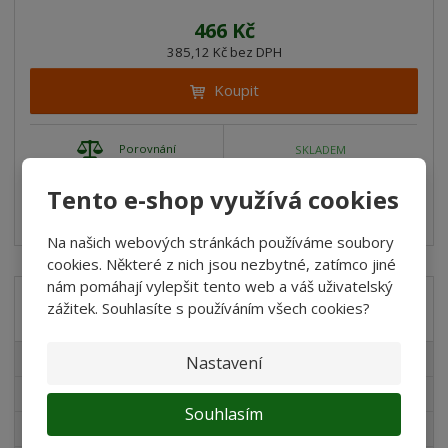
466 Kč
385,12 Kč bez DPH
Koupit
Porovnání
SKLADEM
Tento e-shop využívá cookies
Tulimi Dětský pojízdný autobus - Cukrárna s příslušenstvím
Autobus s pohodlnou ...
Na našich webových stránkách používáme soubory
cookies. Některé z nich jsou nezbytné, zatímco jiné
nám pomáhají vylepšit tento web a váš uživatelský
zážitek. Souhlasíte s používáním všech cookies?
Akční nabídky
Výrobky na zahradu
Nastavení
Novinky v sortimentu
Souhlasím
Produkty pro akvaristy