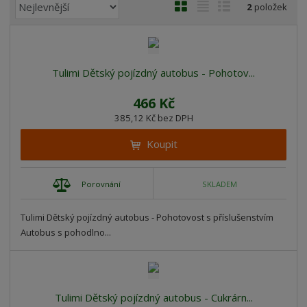
Ř
O
T
Ř
2
položek
a
b
a
á
z
r
b
d
e
á
u
k
n
Tulimi Dětský pojízdný autobus - Pohotov...
z
l
o
í
k
k
v
p
466 Kč
o
o
ý
r
385,12 Kč bez DPH
o
v
v
v
d
ý
ý
ý
Koupit
u
v
v
p
k
ý
ý
i
t
Porovnání
SKLADEM
p
p
s
ů
i
i
Tulimi Dětský pojízdný autobus - Pohotovost s příslušenstvím
s
s
Autobus s pohodlno...
Tulimi Dětský pojízdný autobus - Cukrárn...