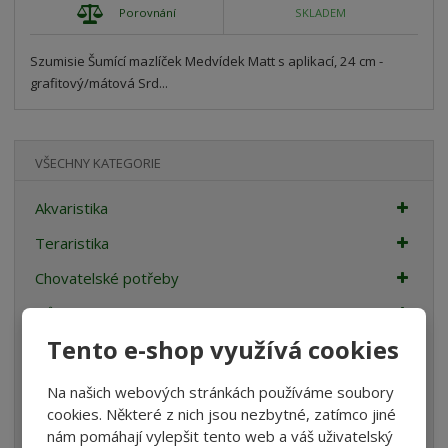
Porovnání
SKLADEM
Szumisie Šumící mazlíček Medvídek Matt s aplikací, 24 cm -
grafitový/mátová Srd...
VŠECHNY KATEGORIE
Akvaristika
Teraristika
Chovatelské potřeby
Dům a zahrada
Tento e-shop využívá cookies
Stavební a zahradní kolečka
Sport
Na našich webových stránkách používáme soubory
cookies. Některé z nich jsou nezbytné, zatímco jiné
Nábytek
nám pomáhají vylepšit tento web a váš uživatelský