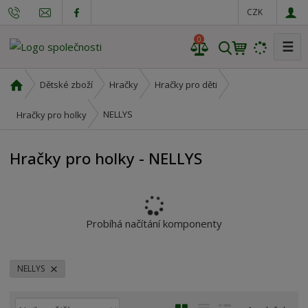
CZK
0
☰
V
y
h
Ú
Dětské zboží
Hračky
Hračky pro děti
l
v
o
e
NELLYS
Hračky pro holky
d
d
n
a
Hračky pro holky - NELLYS
í
t
s
t
r
a
Probíhá načítání komponenty
n
a
NELLYS
Ř
O
T
Ř