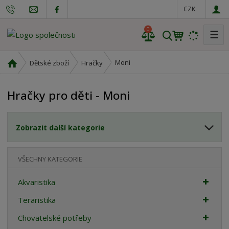
CZK
0
☰
V
y
h
Ú
Moni
Dětské zboží
Hračky
l
v
o
e
Hračky pro děti - Moni
d
d
n
a
í
t
Zobrazit další kategorie
s
t
r
VŠECHNY KATEGORIE
a
n
Akvaristika
a
Teraristika
Chovatelské potřeby