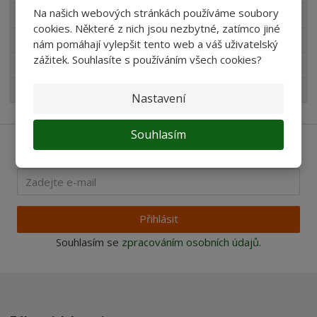
Na našich webových stránkách používáme soubory
Novinky v sortimentu
cookies. Některé z nich jsou nezbytné, zatímco jiné
Produkty pro akvaristy
nám pomáhají vylepšit tento web a váš uživatelský
zážitek. Souhlasíte s používáním všech cookies?
Pro děti
Nejprodávanější
Nastavení
Souhlasím
Ať vám nic neunikne
Přihlásit
Souhlasím se
zpracováním osobních údajů
.