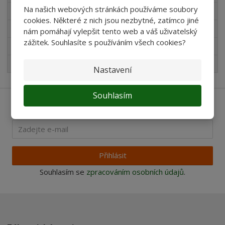
Na našich webových stránkách používáme soubory
Novinky v sortimentu
cookies. Některé z nich jsou nezbytné, zatímco jiné
Produkty pro akvaristy
nám pomáhají vylepšit tento web a váš uživatelský
zážitek. Souhlasíte s používáním všech cookies?
Pro děti
Nejprodávanější
Nastavení
Souhlasím
Ať vám nic neunikne
Přihlásit
Souhlasím se
zpracováním osobních údajů
.