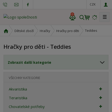
CZK
0
☰
V
y
h
Ú
Teddies
Dětské zboží
Hračky
Hračky pro děti
l
v
o
e
Hračky pro děti - Teddies
d
d
n
a
í
t
Zobrazit další kategorie
s
t
r
VŠECHNY KATEGORIE
a
n
Akvaristika
a
Teraristika
Chovatelské potřeby